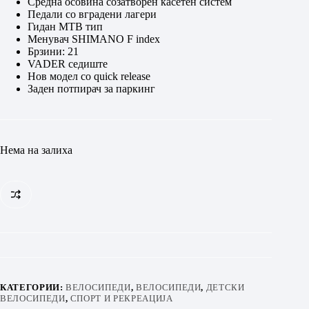
Средна осовина созатворен касетен систем
Педали со вградени лагери
Гидан MTB тип
Менувач SHIMANO F index
Брзини: 21
VADER седиште
Нов модел со quick release
Заден потпирач за п
аркинг
Нема на залиха
КАТЕГОРИИ:
ВЕЛОСИПЕДИ
,
ВЕЛОСИПЕДИ
,
ДЕТСКИ
ВЕЛОСИПЕДИ
,
СПОРТ И РЕКРЕАЦИЈА