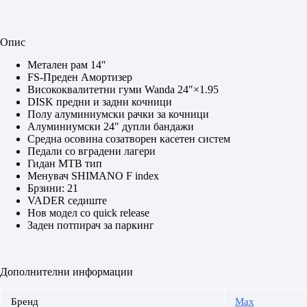
Опис
Метален рам 14″
FS-Преден Амортизер
Висококвалитетни гуми Wanda 24″×1.95
DISK предни и задни кочници
Полу алуминиумски рачки за кочници
Алуминиумски 24″ дупли бандажи
Средна осовина созатворен касетен систем
Педали со вградени лагери
Гидан MTB тип
Менувач SHIMANO F index
Брзини: 21
VADER седиште
Нов модел со quick release
Заден потпирач за п
аркинг
Дополнителни информации
Бренд
Max