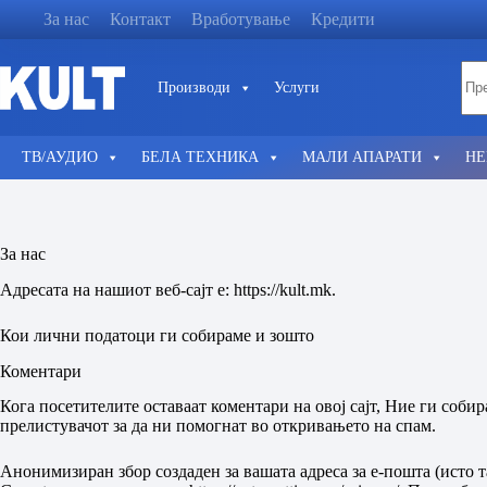
Skip
За нас
Контакт
Вработување
Кредити
to
content
No
Производи
Услуги
resu
ТВ/АУДИО
БЕЛА ТЕХНИКА
МАЛИ АПАРАТИ
НЕ
За нас
Адресата на нашиот веб-сајт е: https://kult.mk.
Кои лични податоци ги собираме и зошто
Коментари
Кога посетителите оставаат коментари на овој сајт, Ние ги соби
прелистувачот за да ни помогнат во откривањето на спам.
Анонимизиран збор создаден за вашата адреса за е-пошта (исто та