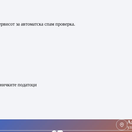
рвисот за автоматска спам проверка.
сничките податоци
Ад
ул