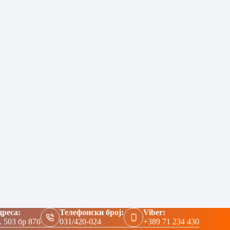
реса:
Телефонски број:
Viber:
. 503 бр 87б
031/420-024
+389 71 234 430