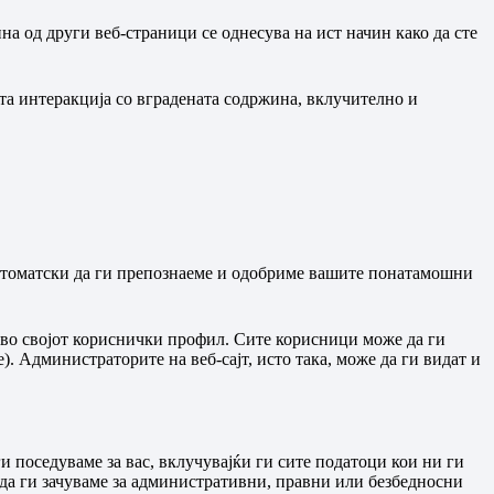
на од други веб-страници се однесува на ист начин како да сте
ата интеракција со вградената содржина, вклучително и
 автоматски да ги препознаеме и одобриме вашите понатамошни
т во својот кориснички профил. Сите корисници може да ги
. Администраторите на веб-сајт, исто така, може да ги видат и
и поседуваме за вас, вклучувајќи ги сите податоци кои ни ги
да ги зачуваме за административни, правни или безбедносни