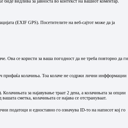
 ќе биде видлива за јавноста во контекст на вашиот коментар.
цијата (EXIF GPS). Посетителите на веб-сајтот може да ја
аче. Ова се користи за ваша погодност да не треба повторно да ги
вач прифаќа колачиња. Тоа колаче не содржи лични инфформации
. Колачињата за најавување траат 2 дена, а колачињата за опции
д вашата сметка, колачињата се најава се отстрануваат.
ични податоци и едноставно го означува ID-то на написот кој го