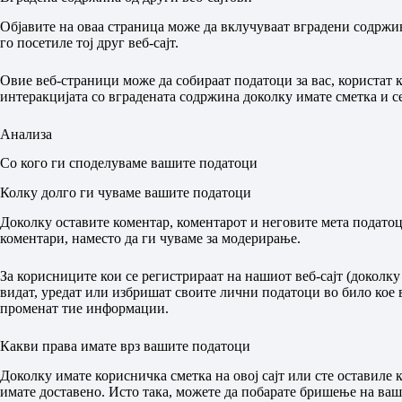
Објавите на оваа страница може да вклучуваат вградени содржини
го посетиле тој друг веб-сајт.
Овие веб-страници може да собираат податоци за вас, користат к
интеракцијата со вградената содржина доколку имате сметка и се 
Анализа
Со кого ги споделуваме вашите податоци
Колку долго ги чуваме вашите податоци
Доколку оставите коментар, коментарот и неговите мета подато
коментари, наместо да ги чуваме за модерирање.
За корисниците кои се регистрираат на нашиот веб-сајт (доколк
видат, уредат или избришат своите лични податоци во било кое в
променат тие информации.
Какви права имате врз вашите податоци
Доколку имате корисничка сметка на овој сајт или сте оставиле 
имате доставено. Исто така, можете да побарате бришење на ва