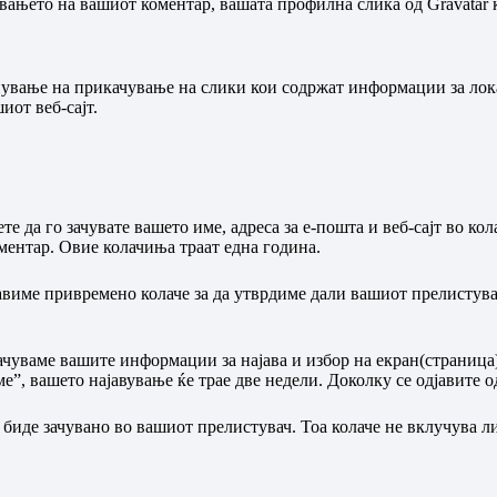
обрувањето на вашиот коментар, вашата профилна слика од Gravatar
нување на прикачување на слики кои содржат информации за лока
иот веб-сајт.
е да го зачувате вашето име, адреса за е-пошта и веб-сајт во кол
ментар. Овие колачиња траат една година.
ставиме привремено колаче за да утврдиме дали вашиот прелисту
зачуваме вашите информации за најава и избор на екран(страница)
ме”, вашето најавување ќе трае две недели. Доколку се одјавите о
 биде зачувано во вашиот прелистувач. Тоа колаче не вклучува л