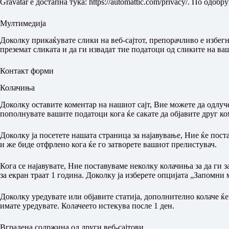
Gravatar е достапна тука: https://automattic.com/privacy/. По од
Мултимедија
Доколку прикаќувате слики на веб-сајтот, препорачливо е избег
преземат сликата и да ги извадат тие податоци од сликите на ваш
Контакт форми
Колачиња
Доколку оставите коментар на нашиот сајт, Вие можете да одлучет
пополнувате вашите податоци кога ќе сакате да објавите друг ко
Доколку ја посетете нашата страница за најавување, Ние ќе по
и же биде отфрлено кога ќе го затворете вашиот прелистувач.
Кога се најавувате, Ние поставуваме неколку колачиња за да ги 
за екран траат 1 година. Доколку ја изберете опцијата „Запомни 
Доколку уредувате или објавите статија, дополнително колаче ќе
имате уредувате. Колачеето истекува после 1 ден.
Вградена содржина од други веб-сајтови