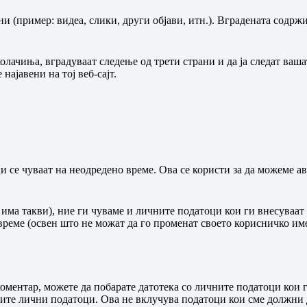
 (пример: видеа, слики, други објави, итн.). Вградената содржи
олачиња, вградуваат следење од трети страни и да ја следат ваш
најавени на тој веб-сајт.
ци се чуваат на неодредено време. Ова се користи за да можеме
у има такви), ние ги чуваме и личните податоци кои ги внесуваа
реме (освен што не можат да го променат своето корисничко име)
коментар, можете да побарате датотека со личните податоци кои г
шите лични податоци. Ова не вклучува податоци кои сме должни 