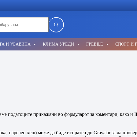
lts
ГА И УБАВИНА
КЛИМА УРЕДИ
ГРЕЕЊЕ
СПОРТ И 
раме податоците прикажани во формуларот за коментари, како и I
ка, наречен хеш) може да биде испратен до Gravatar за да провер