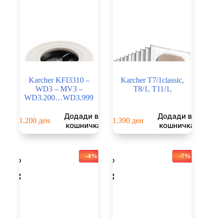
Karcher KFI3310 –
Karcher T7/1classic,
WD3 – MV3 –
T8/1, T11/1,
WD3.200…WD3.999
Додади во
Додади во
1.200
ден
1.390
ден
кошничка
кошничка
-4%
-7%