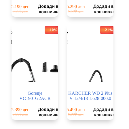
Додади во
Додади во
5.190
ден
5.290
ден
Original
Current
Original
Current
кошничка
кошничка
6.290
ден
5.590
ден
price
price
price
price
was:
is:
was:
is:
6.290 ден.
5.190 ден.
5.590 ден.
5.290 ден.
-10%
-21%
Gorenje
KARCHER WD 2 Plus
VC1901G2ACR
V-12/4/18 1.628-000.0
Додади во
Додади во
5.390
ден
5.490
ден
Original
Current
Original
Current
кошничка
кошничка
5.990
ден
6.990
ден
price
price
price
price
was:
is:
was:
is: