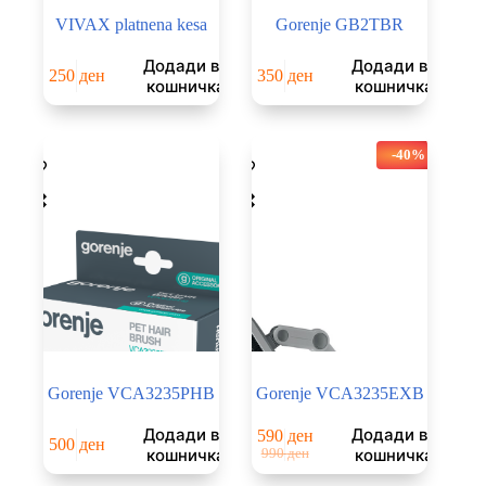
VIVAX platnena kesa
Gorenje GB2TBR
Додади во
Додади во
250
ден
350
ден
кошничка
кошничка
-40%
Gorenje VCA3235PHB
Gorenje VCA3235EXB
Додади во
Додади во
590
ден
500
ден
Original
Current
кошничка
кошничка
990
ден
price
price