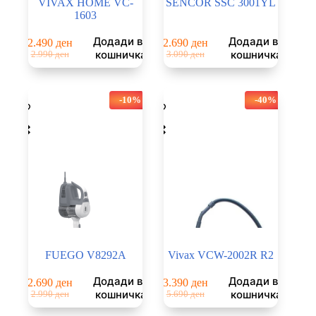
VIVAX HOME VC-
SENCOR SSC 3001YL
1603
Додади во
Додади во
2.490
ден
2.690
ден
Original
Current
Original
Current
кошничка
кошничка
2.990
ден
3.090
ден
price
price
price
price
was:
is:
was:
is:
2.990 ден.
2.490 ден.
3.090 ден.
2.690 ден.
-10%
-40%
FUEGO V8292A
Vivax VCW-2002R R2
Додади во
Додади во
2.690
ден
3.390
ден
Original
Current
Original
Current
кошничка
кошничка
2.990
ден
5.690
ден
price
price
price
price