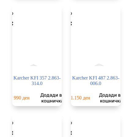
was:
is:
990 ден.
590 ден.
Karcher KFI 357 2.863-
Karcher KFI 487 2.863-
314.0
006.0
Додади во
Додади во
990
ден
1.150
ден
кошничка
кошничка