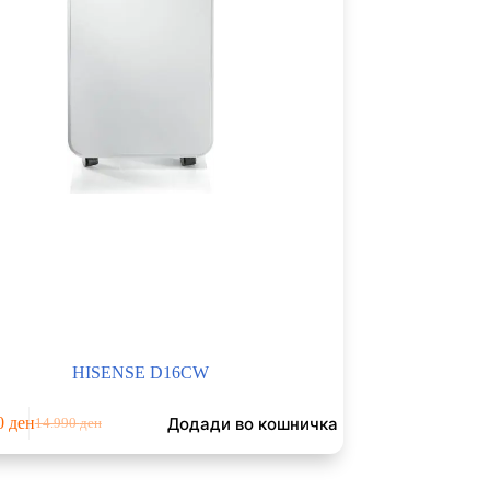
HISENSE D16CW
Додади во кошничка
0
ден
14.990
ден
Original
Current
price
price
was:
is: