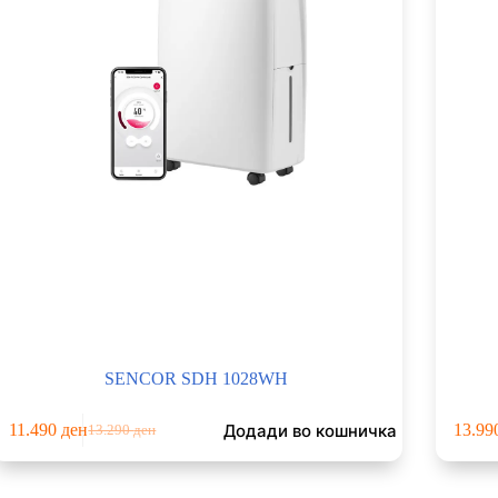
SENCOR SDH 1028WH
Додади во кошничка
11.490
ден
13.99
13.290
ден
Original
Current
price
price
was:
is: