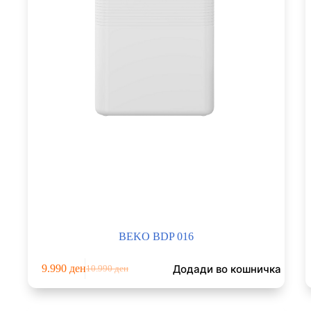
BEKO BDP 016
Додади во кошничка
9.990
ден
10.990
ден
Original
Current
price
price
was:
is: