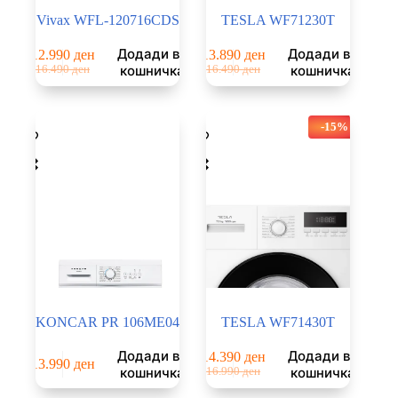
Vivax WFL-120716CDS
TESLA WF71230T
Додади во
Додади во
12.990
ден
13.890
ден
Original
Current
Original
Current
кошничка
кошничка
16.490
ден
16.490
ден
price
price
price
price
was:
is:
was:
is:
16.490 ден.
12.990 ден.
16.490 ден.
13.890 ден.
-15%
KONCAR PR 106ME04
TESLA WF71430T
Додади во
Додади во
14.390
ден
13.990
ден
Original
Current
кошничка
кошничка
16.990
ден
price
price