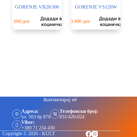
GORENJE VB28/300
GORENJE VS120W
Додади во
Додади во
690
ден
3.990
ден
кошничка
кошничка
Контактирај нè
Адреса:
Телефонски број:
ул. 503 бр 87б
031/420-024
Viber:
+389 71 234 430
Copyright © 2026 - KULT