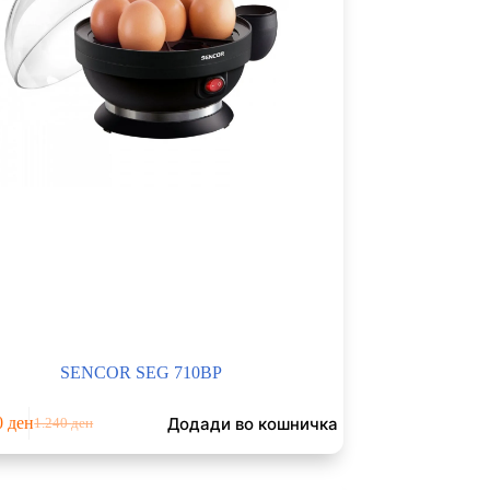
SENCOR SEG 710BP
Додади во кошничка
0
ден
1.240
ден
Original
Current
price
price
was:
is: