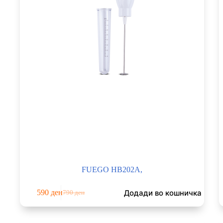
FUEGO HB202A,
Додади во кошничка
590
ден
790
ден
Original
Current
price
price
was:
is: