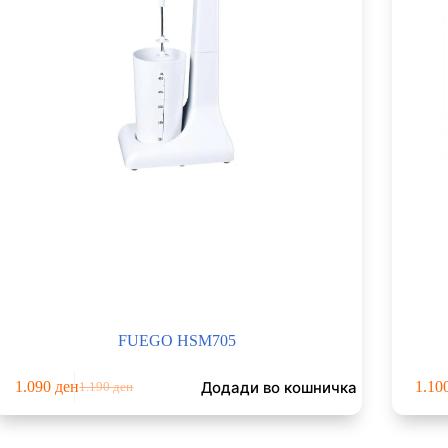
FUEGO HSM705
Додади во кошничка
1.090
ден
1.10
1.190
ден
Original
Current
price
price
was:
is: