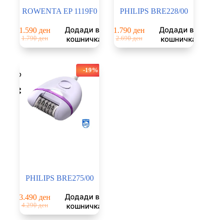
ROWENTA EP 1119F0
PHILIPS BRE228/00
Додади во
Додади во
1.590
ден
1.790
ден
Original
Current
Original
Current
кошничка
кошничка
1.790
ден
2.690
ден
price
price
price
price
was:
is:
was:
is:
1.790 ден.
1.590 ден.
2.690 ден.
1.790 ден.
-19%
PHILIPS BRE275/00
Додади во
3.490
ден
Original
Current
кошничка
4.290
ден
price
price