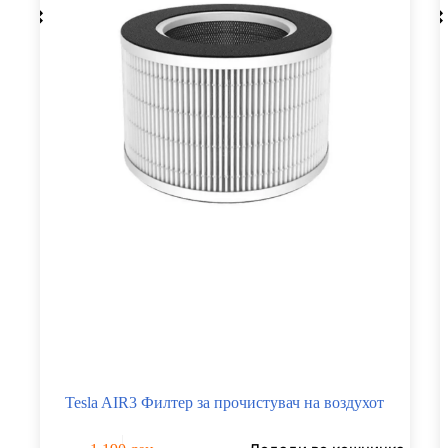
Tesla AIR3 Филтер за прочистувач на воздухот