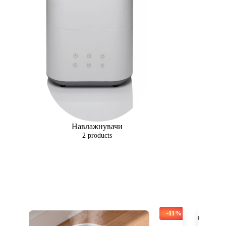
Навлажнувачи
2 products
-11%