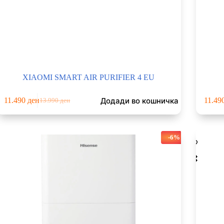
XIAOMI SMART AIR PURIFIER 4 EU
Додади во кошничка
11.490
ден
11.49
13.990
ден
Original
Current
price
price
was:
is:
13.990 ден.
11.490 ден.
-6%