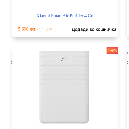
Xiaomi Smart Air Purifier 4 Co
Додади во кошничка
5.690
ден
7.990
ден
Original
Current
price
price
was:
is:
7.990 ден.
5.690 ден.
-9%