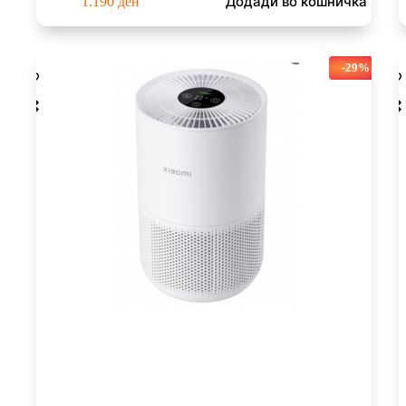
Додади во кошничка
1.190
ден
-29%