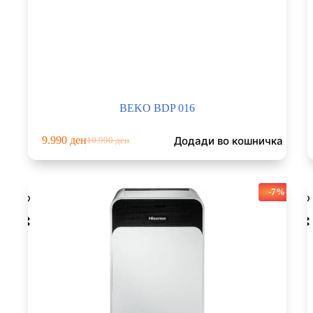
BEKO BDP 016
Додади во кошничка
9.990
ден
10.990
ден
Original
Current
price
price
was:
is:
10.990 ден.
9.990 ден.
-7%