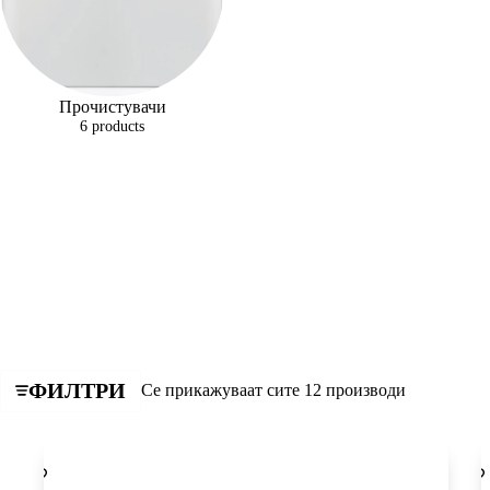
Прочистувачи
6 products
ФИЛТРИ
Sorted
Се прикажуваат сите 12 производи
by
price:
low
to
high