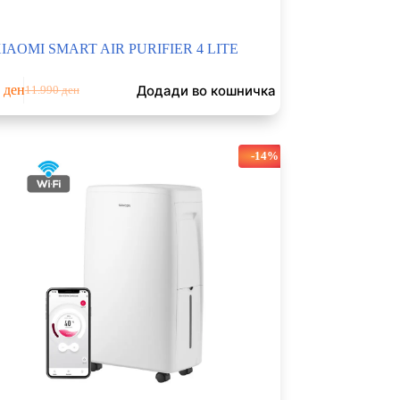
IAOMI SMART AIR PURIFIER 4 LITE
Додади во кошничка
0
ден
11.990
ден
Original
Current
price
price
was:
is:
11.990 ден.
9.490 ден.
-14%