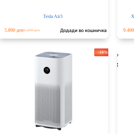
Tesla Air3
X
Додади во кошничка
5.890
ден
9.49
6.290
ден
Original
Current
price
price
was:
is:
6.290 ден.
5.890 ден.
-18%