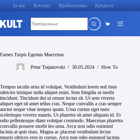
Skip
За нас
Контакт
Вработување
Кредити
to
content
No
results
Shopping
cart
Fames Turpis Egestas Maecenas
Petar Trajanovski
30.05.2024
How To
Tempus iaculis urna id volutpat. Vestibulum lorem sed risus
ultricies tristique nulla aliquet enim. Sem fringilla ut morbi
tincidunt. Tincidunt dui ut ornare lectus sit. Ut sem viverra
aliquet eget sit amet tellus cras. Neque convallis a cras semper
auctor neque vitae tempus quam. Urna cursus eget nunc
scelerisque viverra mauris. Ut pharetra sit amet aliquam id. Et
odio pellentesque diam volutpat commodo. Maecenas pharetra
convallis posuere morbi leo urna. Arcu non odio euismod
lacinia at quis risus. Magna ac placerat vestibulum lectus
mauris ultrices eros in cursus. Arcu non odio euismod lacinia