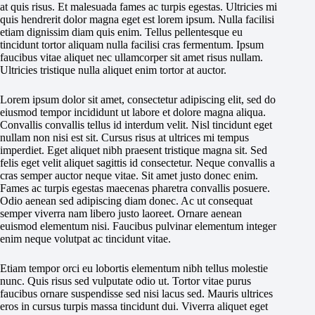
at quis risus. Et malesuada fames ac turpis egestas. Ultricies mi
quis hendrerit dolor magna eget est lorem ipsum. Nulla facilisi
etiam dignissim diam quis enim. Tellus pellentesque eu
tincidunt tortor aliquam nulla facilisi cras fermentum. Ipsum
faucibus vitae aliquet nec ullamcorper sit amet risus nullam.
Ultricies tristique nulla aliquet enim tortor at auctor.
Lorem ipsum dolor sit amet, consectetur adipiscing elit, sed do
eiusmod tempor incididunt ut labore et dolore magna aliqua.
Convallis convallis tellus id interdum velit. Nisl tincidunt eget
nullam non nisi est sit. Cursus risus at ultrices mi tempus
imperdiet. Eget aliquet nibh praesent tristique magna sit. Sed
felis eget velit aliquet sagittis id consectetur. Neque convallis a
cras semper auctor neque vitae. Sit amet justo donec enim.
Fames ac turpis egestas maecenas pharetra convallis posuere.
Odio aenean sed adipiscing diam donec. Ac ut consequat
semper viverra nam libero justo laoreet. Ornare aenean
euismod elementum nisi. Faucibus pulvinar elementum integer
enim neque volutpat ac tincidunt vitae.
Etiam tempor orci eu lobortis elementum nibh tellus molestie
nunc. Quis risus sed vulputate odio ut. Tortor vitae purus
faucibus ornare suspendisse sed nisi lacus sed. Mauris ultrices
eros in cursus turpis massa tincidunt dui. Viverra aliquet eget