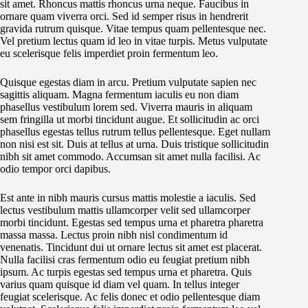
sit amet. Rhoncus mattis rhoncus urna neque. Faucibus in
ornare quam viverra orci. Sed id semper risus in hendrerit
gravida rutrum quisque. Vitae tempus quam pellentesque nec.
Vel pretium lectus quam id leo in vitae turpis. Metus vulputate
eu scelerisque felis imperdiet proin fermentum leo.
Quisque egestas diam in arcu. Pretium vulputate sapien nec
sagittis aliquam. Magna fermentum iaculis eu non diam
phasellus vestibulum lorem sed. Viverra mauris in aliquam
sem fringilla ut morbi tincidunt augue. Et sollicitudin ac orci
phasellus egestas tellus rutrum tellus pellentesque. Eget nullam
non nisi est sit. Duis at tellus at urna. Duis tristique sollicitudin
nibh sit amet commodo. Accumsan sit amet nulla facilisi. Ac
odio tempor orci dapibus.
Est ante in nibh mauris cursus mattis molestie a iaculis. Sed
lectus vestibulum mattis ullamcorper velit sed ullamcorper
morbi tincidunt. Egestas sed tempus urna et pharetra pharetra
massa massa. Lectus proin nibh nisl condimentum id
venenatis. Tincidunt dui ut ornare lectus sit amet est placerat.
Nulla facilisi cras fermentum odio eu feugiat pretium nibh
ipsum. Ac turpis egestas sed tempus urna et pharetra. Quis
varius quam quisque id diam vel quam. In tellus integer
feugiat scelerisque. Ac felis donec et odio pellentesque diam