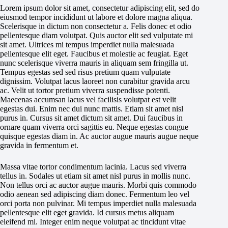
Lorem ipsum dolor sit amet, consectetur adipiscing elit, sed do
eiusmod tempor incididunt ut labore et dolore magna aliqua.
Scelerisque in dictum non consectetur a. Felis donec et odio
pellentesque diam volutpat. Quis auctor elit sed vulputate mi
sit amet. Ultrices mi tempus imperdiet nulla malesuada
pellentesque elit eget. Faucibus et molestie ac feugiat. Eget
nunc scelerisque viverra mauris in aliquam sem fringilla ut.
Tempus egestas sed sed risus pretium quam vulputate
dignissim. Volutpat lacus laoreet non curabitur gravida arcu
ac. Velit ut tortor pretium viverra suspendisse potenti.
Maecenas accumsan lacus vel facilisis volutpat est velit
egestas dui. Enim nec dui nunc mattis. Etiam sit amet nisl
purus in. Cursus sit amet dictum sit amet. Dui faucibus in
ornare quam viverra orci sagittis eu. Neque egestas congue
quisque egestas diam in. Ac auctor augue mauris augue neque
gravida in fermentum et.
Massa vitae tortor condimentum lacinia. Lacus sed viverra
tellus in. Sodales ut etiam sit amet nisl purus in mollis nunc.
Non tellus orci ac auctor augue mauris. Morbi quis commodo
odio aenean sed adipiscing diam donec. Fermentum leo vel
orci porta non pulvinar. Mi tempus imperdiet nulla malesuada
pellentesque elit eget gravida. Id cursus metus aliquam
eleifend mi. Integer enim neque volutpat ac tincidunt vitae