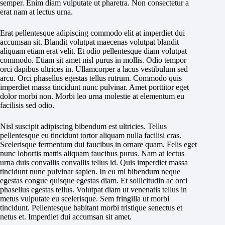
semper. Enim diam vulputate ut pharetra. Non consectetur a
erat nam at lectus urna.
Erat pellentesque adipiscing commodo elit at imperdiet dui
accumsan sit. Blandit volutpat maecenas volutpat blandit
aliquam etiam erat velit. Et odio pellentesque diam volutpat
commodo. Etiam sit amet nisl purus in mollis. Odio tempor
orci dapibus ultrices in. Ullamcorper a lacus vestibulum sed
arcu. Orci phasellus egestas tellus rutrum. Commodo quis
imperdiet massa tincidunt nunc pulvinar. Amet porttitor eget
dolor morbi non. Morbi leo urna molestie at elementum eu
facilisis sed odio.
Nisl suscipit adipiscing bibendum est ultricies. Tellus
pellentesque eu tincidunt tortor aliquam nulla facilisi cras.
Scelerisque fermentum dui faucibus in ornare quam. Felis eget
nunc lobortis mattis aliquam faucibus purus. Nam at lectus
urna duis convallis convallis tellus id. Quis imperdiet massa
tincidunt nunc pulvinar sapien. In eu mi bibendum neque
egestas congue quisque egestas diam. Et sollicitudin ac orci
phasellus egestas tellus. Volutpat diam ut venenatis tellus in
metus vulputate eu scelerisque. Sem fringilla ut morbi
tincidunt. Pellentesque habitant morbi tristique senectus et
netus et. Imperdiet dui accumsan sit amet.