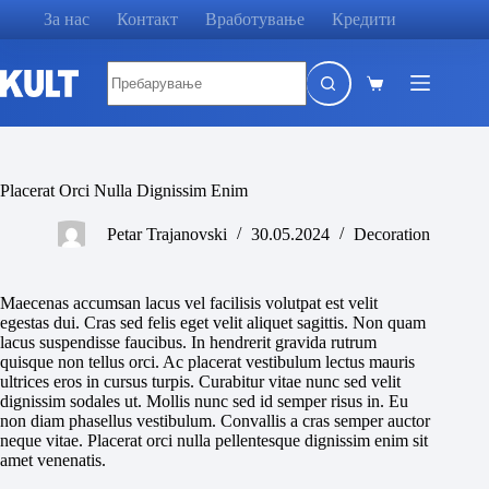
Skip
За нас
Контакт
Вработување
Кредити
to
content
No
results
Shopping
cart
Placerat Orci Nulla Dignissim Enim
Petar Trajanovski
30.05.2024
Decoration
Maecenas accumsan lacus vel facilisis volutpat est velit
egestas dui. Cras sed felis eget velit aliquet sagittis. Non quam
lacus suspendisse faucibus. In hendrerit gravida rutrum
quisque non tellus orci. Ac placerat vestibulum lectus mauris
ultrices eros in cursus turpis. Curabitur vitae nunc sed velit
dignissim sodales ut. Mollis nunc sed id semper risus in. Eu
non diam phasellus vestibulum. Convallis a cras semper auctor
neque vitae. Placerat orci nulla pellentesque dignissim enim sit
amet venenatis.