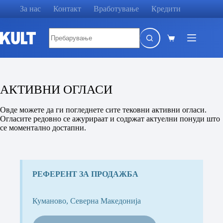
Skip
За нас
Контакт
Вработување
Кредити
to
content
No
results
Shopping
cart
АКТИВНИ ОГЛАСИ
Овде можете да ги погледнете сите тековни активни огласи.
Огласите редовно се ажурираат и содржат актуелни понуди што
се моментално достапни.
РЕФЕРЕНТ ЗА ПРОДАЖБА
Куманово, Северна Македонија