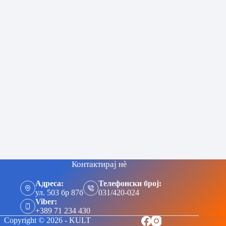
Контактирај нè
Адреса:
Телефонски број:
ул. 503 бр 87б
031/420-024
Viber:
+389 71 234 430
Copyright © 2026 - KULT