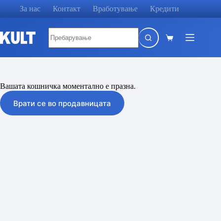
Skip
За нас
Контакт
Вработување
Кредити
to
content
No
results
Shopping
cart
Вашата кошничка моментално е празна.
Врати се во продавницата