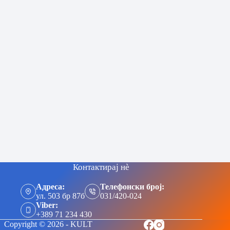
Контактирај нè
Адреса:
Телефонски број:
ул. 503 бр 87б
031/420-024
Viber:
+389 71 234 430
Copyright © 2026 - KULT