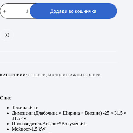
Аriston
Andris
Додади во кошничка
Lux
6
UR
6l
Високомонтажен
количина
КАТЕГОРИИ:
БОЈЛЕРИ
,
МАЛОЛИТРАЖНИ БОЈЛЕРИ
Опис
Тежина -6 кг
Димензии (Длабочина × Ширина × Висина) -25 × 31,5 ×
31,5 см
Производител-Ariston+*Волумен-6L
Моќност-1,5 kW