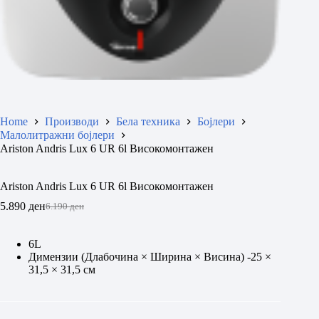
Home
Производи
Бела техника
Бојлери
Малолитражни бојлери
Аriston Andris Lux 6 UR 6l Високомонтажен
Аriston Andris Lux 6 UR 6l Високомонтажен
5.890
ден
6.190
ден
Original
Current
price
price
was:
is:
6L
6.190 ден.
5.890 ден.
Димензии (Длабочина × Ширина × Висина) -25 ×
31,5 × 31,5 см