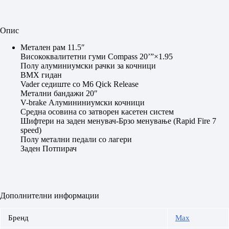
Опис
Метален рам 11.5″
Висококвалитетни гуми Compass 20’”×1.95
Полу алуминиумски рачки за кочници
BMX гидан
Vader седиште со М6 Qick Release
Метални бандажи 20″
V-brake Алумининиумски кочници
Средна осовина со затворен касетен систем
Шифтери на заден менувач-Брзо менување (Rapid Fire 7
speed)
Полу метални педали со лагери
Заден Потпирач
Дополнителни информации
Бренд
Max