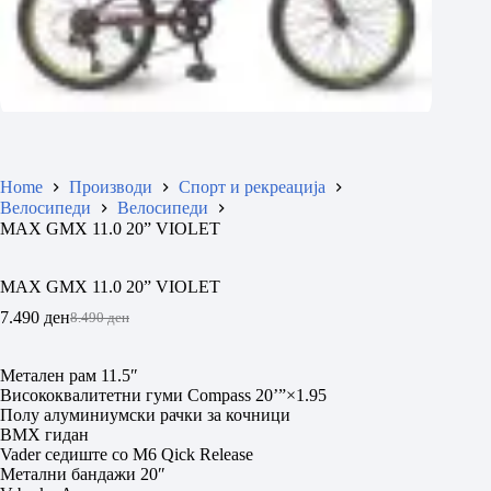
Home
Производи
Спорт и рекреација
Велосипеди
Велосипеди
МАX GMX 11.0 20” VIOLET
МАX GMX 11.0 20” VIOLET
7.490
ден
8.490
ден
Original
Current
price
price
was:
is:
Метален рам 11.5″
8.490 ден.
7.490 ден.
Висококвалитетни гуми Compass 20’”×1.95
Полу алуминиумски рачки за кочници
BMX гидан
Vader седиште со М6 Qick Release
Метални бандажи 20″