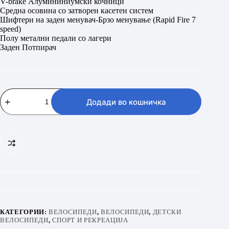
V-brake Алумининиумски кочници
Средна осовина со затворен касетен систем
Шифтери на заден менувач-Брзо менување (Rapid Fire 7
speed)
Полу метални педали со лагери
Заден Потпирач
МАX
GMX
Додади во кошничка
11.0
20”
VIOLET
количина
КАТЕГОРИИ:
ВЕЛОСИПЕДИ
,
ВЕЛОСИПЕДИ
,
ДЕТСКИ
ВЕЛОСИПЕДИ
,
СПОРТ И РЕКРЕАЦИЈА