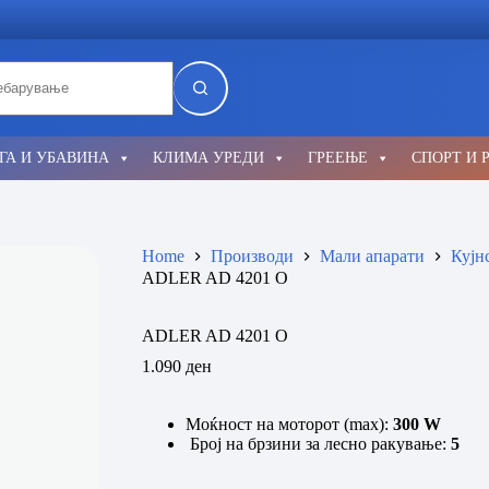
lts
ГА И УБАВИНА
КЛИМА УРЕДИ
ГРЕЕЊЕ
СПОРТ И 
Home
Производи
Мали апарати
Кујн
ADLER AD 4201 O
ADLER AD 4201 O
1.090
ден
Моќност на моторот (max):
300 W
Број на брзини за лесно ракување:
5