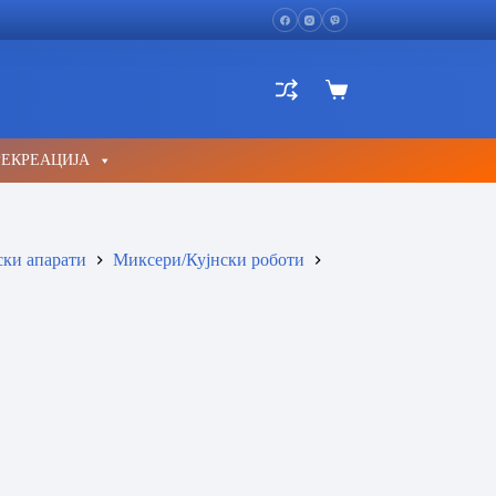
Shopping
cart
РЕКРЕАЦИЈА
ски апарати
Миксери/Кујнски роботи