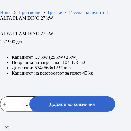
Home
Производи
Греење
Греење на пелети
ALFA PLAM DINO 27 kW
ALFA PLAM DINO 27 kW
137.990
ден
Капацитет :27 kW (25 kW+2 kW)
Површина на загревање: 104-173 m2
Димензии: 574x568x1237 mm
Капацитет на резервоарот за пелет:45 kg
ALFA
PLAM
Додади во кошничка
DINO
27
kW
количина