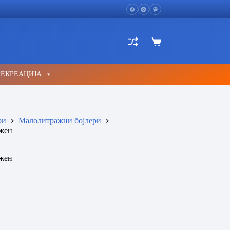
Shopping
cart
РЕКРЕАЦИЈА
ри
Малолитражни бојлери
ажен
ажен