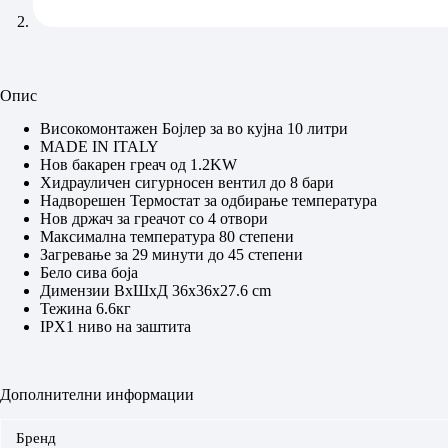
Опис
Високомонтажен Бојлер за во кујна 10 литри
MADE IN ITALY
Нов бакарен греач од 1.2KW
Хидрауличен сигурносен вентил до 8 бари
Надворешен Термостат за одбирање температура
Нов држач за греачот со 4 отвори
Максимална температура 80 степени
Загревање за 29 минути до 45 степени
Бело сива боја
Димензии ВxШxД 36х36х27.6 cm
Тежина 6.6кг
IPX1 ниво на заштита
Дополнителни информации
Бренд