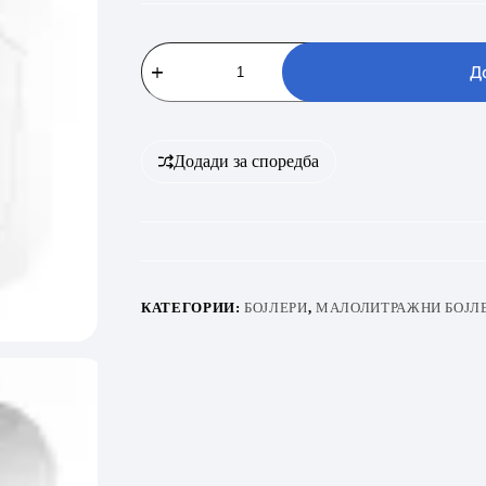
Ariston
Andris
Д
RS
10/U/3
EU
10L
Високомонтажен
Додади за споредба
количина
КАТЕГОРИИ:
БОЈЛЕРИ
,
МАЛОЛИТРАЖНИ БОЈЛ