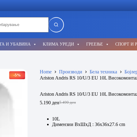
lts
ГА И УБАВИНА
КЛИМА УРЕДИ
ГРЕЕЊЕ
СПОРТ И 
Home
Производи
Бела техника
Бојле
-5%
Ariston Andris RS 10/U/3 EU 10L Високомонт
Ariston Andris RS 10/U/3 EU 10L Високомонт
5.190
ден
5.490
ден
Original
Current
price
price
was:
is:
10L
5.490 ден.
5.190 ден.
Димензии ВxШxД : 36х36х27.6 cm