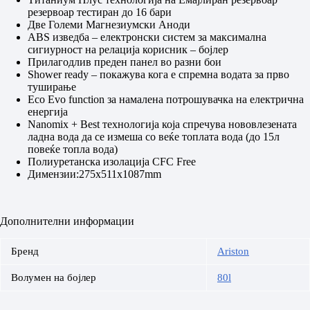
резервоар тестиран до 16 бари
Две Големи Магнезиумски Аноди
АBS изведба – електронски систем за максимална
сигиурност на релација корисник – бојлер
Прилагодлив преден панел во разни бои
Shower ready – покажува кога е спремна водата за прво
туширање
Eco Еvo function за намалена потрошувачка на електрична
енергија
Nanomix + Best технологија која спречува нововлезената
ладна вода да се измеша со веќе топлата вода (до 15л
повеќе топла вода)
Полиуретанска изолација CFC Free
Димензии:275x511x1087mm
Дополнителни информации
Бренд
Ariston
Волумен на бојлер
80l