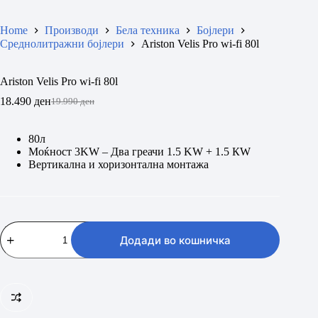
Home
Производи
Бела техника
Бојлери
Среднолитражни бојлери
Ariston Velis Pro wi-fi 80l
Ariston Velis Pro wi-fi 80l
18.490
ден
19.990
ден
Original
Current
price
price
was:
is:
80л
19.990 ден.
18.490 ден.
Моќност 3KW – Два греачи 1.5 KW + 1.5 КW
Вертикална и хоризонтална монтажа
Ariston
Velis
Додади во кошничка
Pro
wi-
fi
80l
количина