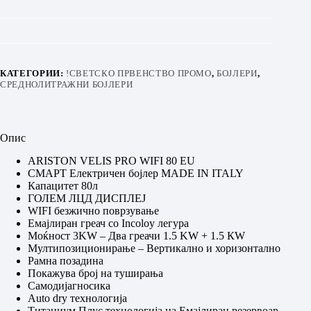
КАТЕГОРИИ:
!СВЕТСКО ПРВЕНСТВО ПРОМО
,
БОЈЛЕРИ
,
СРЕДНОЛИТРАЖНИ БОЈЛЕРИ
Опис
ARISTON VELIS PRO WIFI 80 EU
СМАРТ Eлектричен бојлер MADE IN ITALY
Капацитет 80л
ГОЛЕМ ЛЦД ДИСПЛЕЈ
WIFI безжично поврзување
Емајлиран греач со Incoloy легура
Моќност 3KW – Два греачи 1.5 KW + 1.5 КW
Мултипозиционирање – Вертикално и хоризонтално
Рамна позадина
Покажува број на туширања
Самодијагносика
Auto dry технологија
Титаниум Плус технологија на Емајлиран резервоар