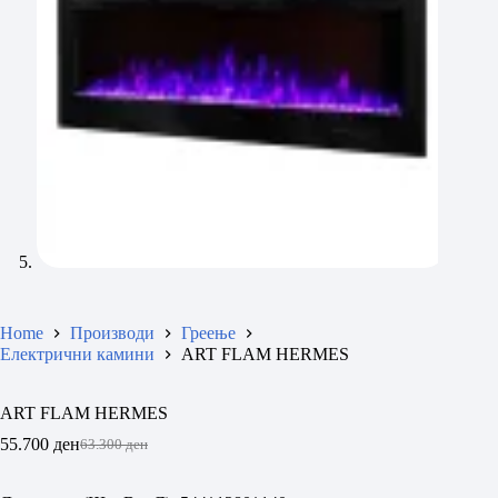
Home
Производи
Греење
Електрични камини
ART FLAM HERMES
ART FLAM HERMES
55.700
ден
63.300
ден
Original
Current
price
price
was:
is: