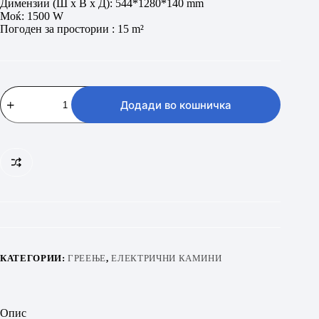
Димензии (Ш x В x Д): 544*1280*140 mm
63.300 ден.
55.700 ден.
Моќ: 1500 W
Погоден за простории : 15 m²
ART
FLAM
Додади во кошничка
HERMES
количина
КАТЕГОРИИ:
ГРЕЕЊЕ
,
ЕЛЕКТРИЧНИ КАМИНИ
Опис