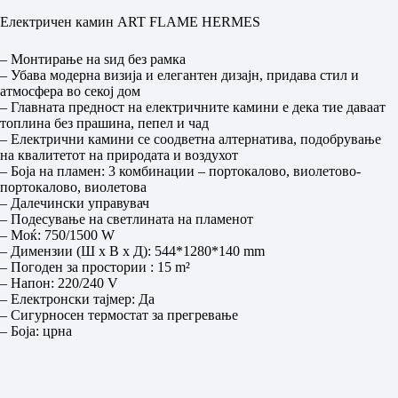
Електричен камин ART FLAME HERMES
– Монтирање на ѕид без рамка
– Убава модерна визија и елегантен дизајн, придава стил и
атмосфера во секој дом
– Главната предност на електричните камини е дека тие даваат
топлина без прашина, пепел и чад
– Електрични камини се соодветна алтернатива, подобрување
на квалитетот на природата и воздухот
– Боја на пламен: 3 комбинации – портокалово, виолетово-
портокалово, виолетова
– Далечински управувач
– Подесување на светлината на пламенот
– Моќ: 750/1500 W
– Димензии (Ш x В x Д): 544*1280*140 mm
– Погоден за простории : 15 m²
– Напон: 220/240 V
– Електронски тајмер: Да
– Сигурносен термостат за прегревање
– Боја: црна