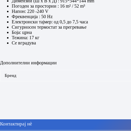
Димензии (Ш x В x Д) : 915*544*144 mm
Погоден за простории : 16 m² / 52 m³
Напон: 220 -240 V
Фреквенција : 50 Hz
Електронски тајмер: од 0,5 до 7,5 часа
Сигурносен термостат за прегревање
Боја: црна
Тежина: 17 кг
Се вградува
Дополнителни информации
Бренд
Контактирај нè