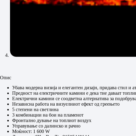
Опис
Убава модерна визија и елегантен дизајн, придава стил и а
Предност на електричните камини е дека тие даваат топли
Електрични камини се соодветна алтернатива за подобрува
Независна работа на визуелниот ефект од греењето
5 степени на светлина
3 комбинации на бои на пламенот
Фронтално дување на топлиот воздух
Управување со далинско и рачно
Моќност: 1 600 W