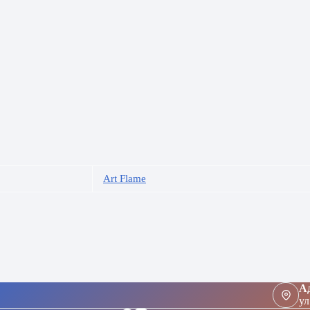
Art Flame
Ад
ул