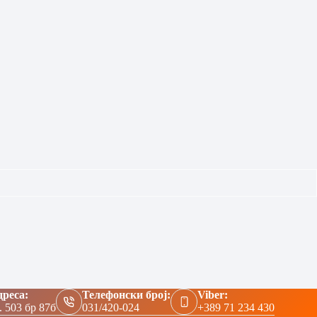
реса:
Телефонски број:
Viber:
. 503 бр 87б
031/420-024
+389 71 234 430