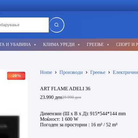
lts
ГА И УБАВИНА
КЛИМА УРЕДИ
ГРЕЕЊЕ
СПОРТ И 
Home
Производи
Греење
Електрични
-20%
ART FLAME ADELI 36
23.990
ден
29.990
ден
Original
Current
price
price
was:
is:
Димензии (Ш x В x Д): 915*544*144 mm
29.990 ден.
23.990 ден.
Моќност: 1 600 W
Погоден за простории : 16 m² / 52 m³