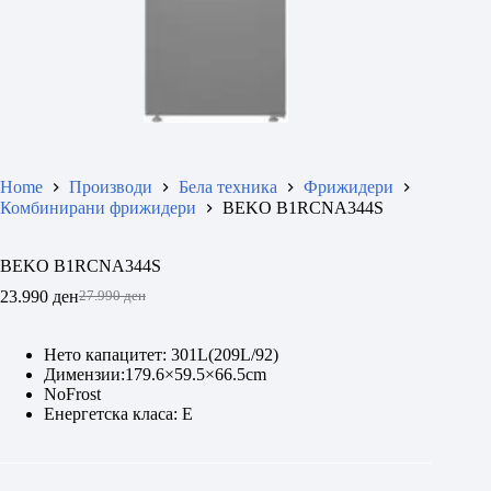
Home
Производи
Бела техника
Фрижидери
Комбинирани фрижидери
BEKO B1RCNA344S
BEKO B1RCNA344S
23.990
ден
27.990
ден
Original
Current
price
price
was:
is:
Нето капацитет: 301L(209L/92)
27.990 ден.
23.990 ден.
Димензии:179.6×59.5×66.5cm
NoFrost
Енергетска класа: Е