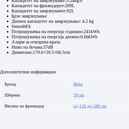
Капацитет на замрзнување:5-24kg/h
Капацитет на фрижидерот:209L
Капацитет на замрзнувачот:92L
Брзо замрзнување
Дневен капацитет на замрзнување: 4.2 kg
SmoothFit
Потрошувачка на енергија годишно:241kWh
Потрошувачка на енергија дневно:0.66kWh
Аларм за отворена врата
Ниво на бучава:37dB
Димензии:179.6×59.5×66.5cm
Дополнителни информации
Бренд
Beko
Ширина
59 sm
Висина на фрижидер
од 120 до 180 cm