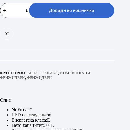
BEKO
B1RCNA344S
Додади во кошничка
количина
КАТЕГОРИИ:
БЕЛА ТЕХНИКА
,
КОМБИНИРАНИ
ФРИЖИДЕРИ
,
ФРИЖИДЕРИ
Опис
NoFrost ™
LED осветлување®
Енергетска класа:E
Нето капацитет:301L