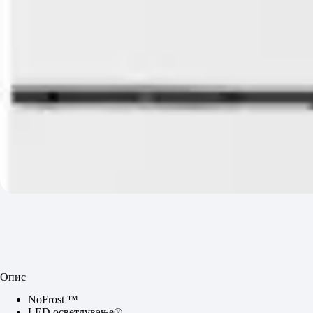
Опис
NoFrost ™
LED осветлување®