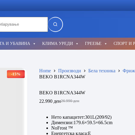
lts
ГА И УБАВИНА
КЛИМА УРЕДИ
ГРЕЕЊЕ
СПОРТ И 
Home
Производи
Бела техника
Фриж
-15%
BEKO B1RCNA344W
BEKO B1RCNA344W
22.990
ден
26.990
ден
Original
Current
price
price
was:
is:
Нето капацитет:301L(209/92)
26.990 ден.
22.990 ден.
Димензии:179.6×59.5×66.5cm
NoFrost ™
Енергетска класа:E