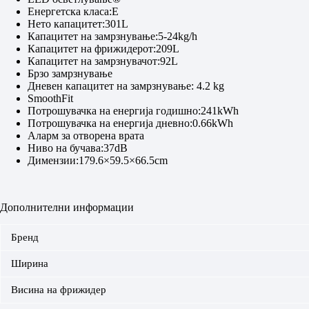
Енергетска класа:E
Нето капацитет:301L
Капацитет на замрзнување:5-24kg/h
Капацитет на фрижидерот:209L
Капацитет на замрзнувачот:92L
Брзо замрзнување
Дневен капацитет на замрзнување: 4.2 kg
SmoothFit
Потрошувачка на енергија годишно:241kWh
Потрошувачка на енергија дневно:0.66kWh
Аларм за отворена врата
Ниво на бучава:37dB
Димензии:179.6×59.5×66.5cm
Дополнителни информации
Бренд
Ширина
Висина на фрижидер