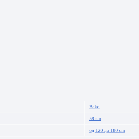
Beko
59 sm
од 120 до 180 cm