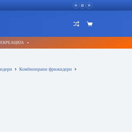
Shopping
cart
РЕКРЕАЦИЈА
идери
Комбинирани фрижидери