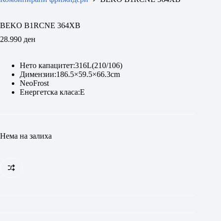
BEKO B1RCNE 364XB
28.990
ден
Нето капацитет:316L(210/106)
Димензии:186.5×59.5×66.3cm
NeoFrost
Енергетска класа:E
Нема на залиха