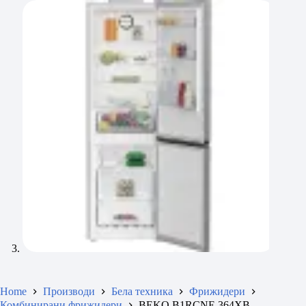
Home
Производи
Бела техника
Фрижидери
Комбинирани фрижидери
BEKO B1RCNE 364XB