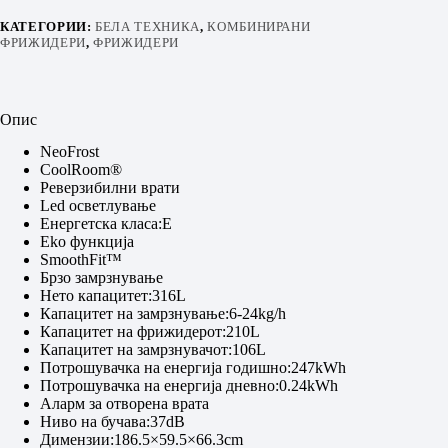
КАТЕГОРИИ:
БЕЛА ТЕХНИКА
,
КОМБИНИРАНИ
ФРИЖИДЕРИ
,
ФРИЖИДЕРИ
Опис
NeoFrost
CoolRoom®
Реверзибилни врати
Led осветлување
Енергетска класа:E
Eko функција
SmoothFit™
Брзо замрзнување
Нето капацитет:316L
Капацитет на замрзнување:6-24kg/h
Капацитет на фрижидерот:210L
Капацитет на замрзнувачот:106L
Потрошувачка на енергија годишно:247kWh
Потрошувачка на енергија дневно:0.24kWh
Аларм за отворена врата
Ниво на бучава:37dB
Димензии:186.5×59.5×66.3cm