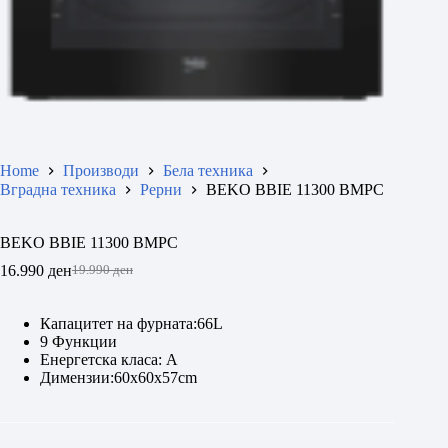
Home
Производи
Бела техника
Вградна техника
Рерни
BEKO BBIE 11300 BMPC
BEKO BBIE 11300 BMPC
16.990
ден
19.990
ден
Original
Current
price
price
was:
is:
Капацитет на фурната:66L
19.990 ден.
16.990 ден.
9 Функции
Енергетска класа: А
Димензии:60х60х57cm