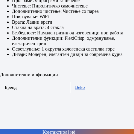
Програми: 9 програми за печење
Чистење: Пиролитичко самочистење
Дополнително чистење: Чистење со пареа
Поврзување: WiFi
Врата: Ладни врати
Стакла на врата: 4 стакла
Безбедност: Намален ризик од изгореници при работа
Дополнителни функции: FlexiCrisp, одмрзнување,
електричен грил
Осветлување: 1 округла халогенска светилка горе
Дизајн: Модерен, елегантен дизајн за современа кујна
Дополнителни информации
Бренд
Beko
Контактирај нè