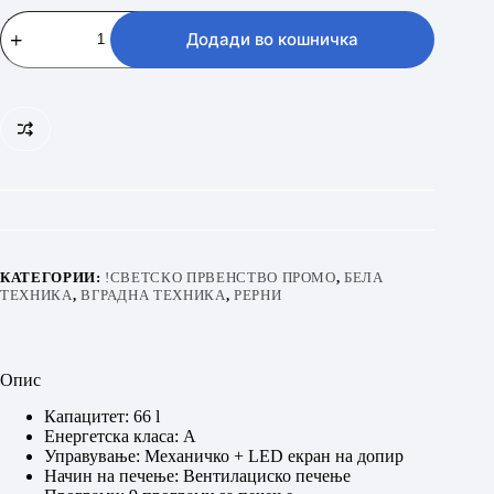
BEKO
BBIE
Додади во кошничка
11300
BMPC
количина
КАТЕГОРИИ:
!СВЕТСКО ПРВЕНСТВО ПРОМО
,
БЕЛА
ТЕХНИКА
,
ВГРАДНА ТЕХНИКА
,
РЕРНИ
Опис
Капацитет: 66 l
Енергетска класа: А
Управување: Механичко + LED екран на допир
Начин на печење: Вентилациско печење