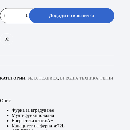
BEKO
BBIM17300BPSEA
Додади во кошничка
количина
КАТЕГОРИИ:
БЕЛА ТЕХНИКА
,
ВГРАДНА ТЕХНИКА
,
РЕРНИ
Опис
Фурна за вградување
Мултифункционална
Енергетска класа:А+
Капацитет на фурната:72L