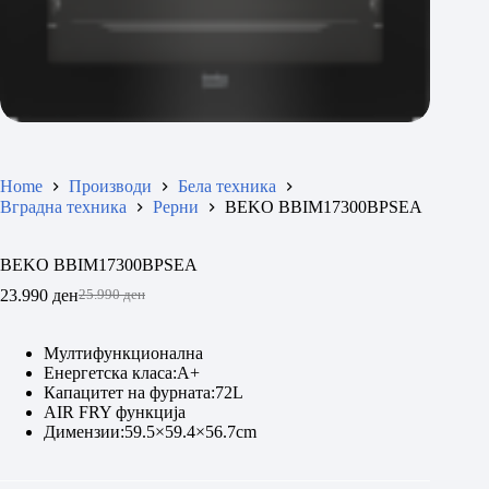
Home
Производи
Бела техника
Вградна техника
Рерни
BEKO BBIM17300BPSEA
BEKO BBIM17300BPSEA
23.990
ден
25.990
ден
Original
Current
price
price
was:
is:
Мултифункционална
25.990 ден.
23.990 ден.
Енергетска класа:А+
Капацитет на фурната:72L
AIR FRY функција
Димензии:59.5×59.4×56.7cm