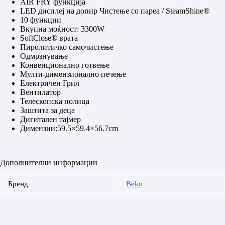
AIR FRY функција
LED дисплеј на допир Чистење со пареа / SteamShine®
10 функции
Вкупна моќност: 3300W
SoftClose® врата
Пиролитичко самочистење
Одмрзнување
Конвенционално готвење
Мулти-димензионално печење
Електричен Грил
Вентилатор
Телескопска полица
Заштита за деца
Дигитален тајмер
Димензии:59.5×59.4×56.7cm
Дополнителни информации
Бренд
Beko