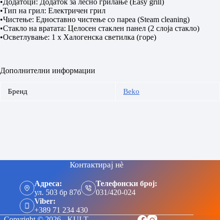
•Додатоци: Додаток за лесно грилање (Easy grill)
•Тип на грил: Електричен грил
•Чистење: Едноставно чистење со пареа (Steam cleaning)
•Стакло на вратата: Целосен стаклен панел (2 слоја стакло)
•Осветлување: 1 x Халогенска светилка (горе)
Дополнителни информации
Бренд
Beko
Контактирај нè
Адреса:
Телефонски број:
ул. 503 бр 87б
031/420-024
Viber:
+389 71 234 430
Copyright © 2026 - KULT