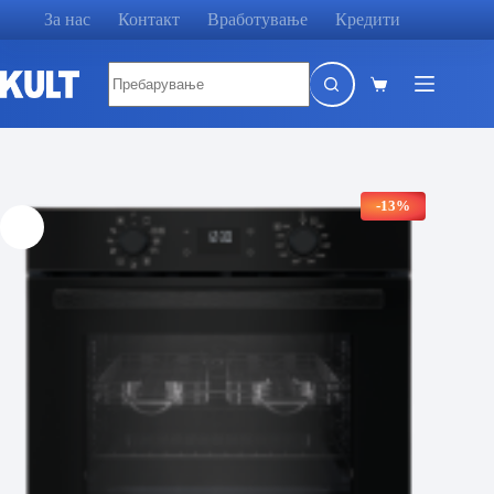
Skip
За нас
Контакт
Вработување
Кредити
to
content
No
results
Shopping
cart
-13%