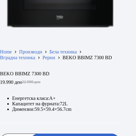
Home
Производи
Бела техника
Вградна техника
Рерни
BEKO BBIMZ 7300 BD
BEKO BBIMZ 7300 BD
19.990
ден
22.990
ден
Original
Current
price
price
was:
is:
Енергетска класа:А+
22.990 ден.
19.990 ден.
Капацитет на фурната:72L
Димензии:59.5×59.4×56.7cm
BEKO