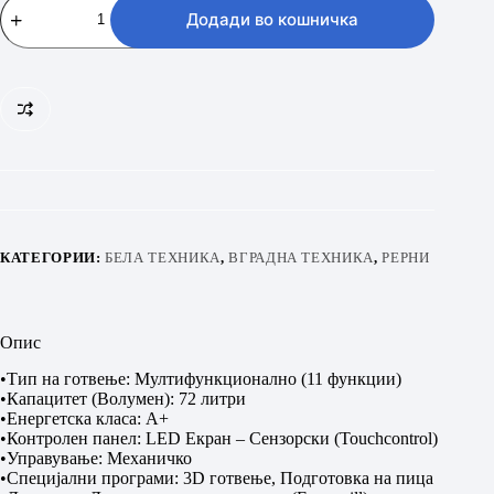
BBIMZ
Додади во кошничка
7300
BD
количина
КАТЕГОРИИ:
БЕЛА ТЕХНИКА
,
ВГРАДНА ТЕХНИКА
,
РЕРНИ
Опис
•Тип на готвење: Мултифункционално (11 функции)
•Капацитет (Волумен): 72 литри
•Енергетска класа: A+
•Контролен панел: LED Екран – Сензорски (Touchcontrol)
•Управување: Механичко
•Специјални програми: 3D готвење, Подготовка на пица