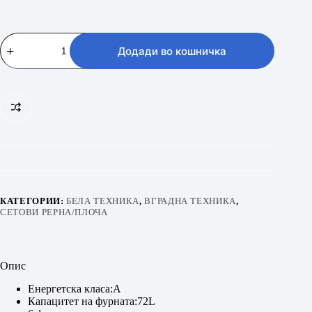
BEKO
BBSE
Додади во кошничка
11120
BD
количина
КАТЕГОРИИ:
БЕЛА ТЕХНИКА
,
ВГРАДНА ТЕХНИКА
,
СЕТОВИ РЕРНА/ПЛОЧА
Опис
Енергетска класа:A
Капацитет на фурната:72L