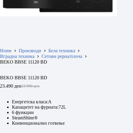
Home
Производи
Бела техника
Вградна техника
Сетови рерна/плоча
BEKO BBSE 11120 BD
BEKO BBSE 11120 BD
23.490
ден
23.990
ден
Original
Current
price
price
was:
is:
Енергетска класа:A
23.990 ден.
23.490 ден.
Капацитет на фурната:72L
6 функции
SteamShine®
Конвенционално готвење