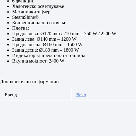
6 функции
Халогенско осветлување
Механички тајмер
SteamShine®
Конвенционално готвење
Плотна:
Предна лева: Ø120 mm / 210 mm – 750 W / 2200 W
Задна лева: Ø140 mm – 1200 W
Предна десна: Ø160 mm – 1500 W
Задна десна: Ø180 mm – 1800 W
Индикатор за преостаната топлина
Вкупна моќност: 2400 W
Дополнителни информации
Бренд
Beko