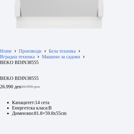
Home
Производи
Бела техника
Вградна техника
Машини за садови
BEKO BDIN38555
BEKO BDIN38555
26.990
ден
30.990
ден
Original
Current
price
price
was:
is:
Капацитет:14 сета
30.990 ден.
26.990 ден.
Енергетска класа:B
Димензии:81.8×59.8x55cm