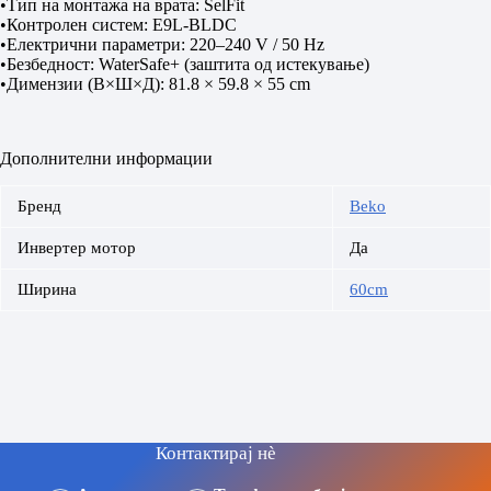
•Тип на монтажа на врата: SelFit
•Контролен систем: E9L-BLDC
•Електрични параметри: 220–240 V / 50 Hz
•Безбедност: WaterSafe+ (заштита од истекување)
•Димензии (В×Ш×Д): 81.8 × 59.8 × 55 cm
Дополнителни информации
Бренд
Beko
Инвертер мотор
Да
Ширина
60cm
Контактирај нè