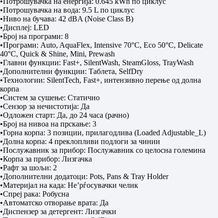
•Потрошувачка на енергија: 0.645 kWh по циклус
•Потрошувачка на вода: 9.5 L по циклус
•Ниво на бучава: 42 dBA (Noise Class B)
•Дисплеј: LED
•Број на програми: 8
•Програми: Auto, AquaFlex, Intensive 70°C, Eco 50°C, Delicate
40°C, Quick & Shine, Mini, Prewash
•Главни функции: Fast+, SilentWash, SteamGloss, TrayWash
•Дополнителни функции: Таблета, SelfDry
•Технологии: SilentTech, Fast+, интензивно перење од долна
корпа
•Систем за сушење: Статично
•Сензор за нечистотија: Да
•Одложен старт: Да, до 24 часа (рачно)
•Број на нивоа на прскање: 3
•Горна корпа: 3 позиции, прилагодлива (Loaded Adjustable_L)
•Долна корпа: 4 преклопливи подлоги за чинии
•Послужавник за прибор: Послужавник со целосна големина
•Корпа за прибор: Лизгачка
•Рафт за шољи: 2
•Дополнителни додатоци: Pots, Pans & Tray Holder
•Материјал на када: Не’рѓосувачки челик
•Спреј рака: Робусна
•Автоматско отворање врата: Да
•Диспензер за детергент: Лизгачки