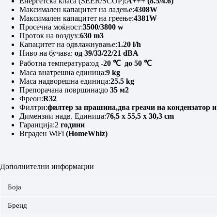
Енергетска класа (SEER/SCOP):
A+++ (8.5/4.6)
Максимален капацитет на ладење:
4308W
Максимален капацитет на греење:
4381W
Просечна моќност:
3500/3800 w
Проток на воздух:
630 m3
Капацитет на одвлажнување:
1.20 l/h
Ниво на бучава:
од 39/33/22/21 dBA
Работна температура:од
-20 ℃ до 50 ℃
Маса внатрешна единица:
9 kg
Маса надворешна единица:
25.5 kg
Препорачана површина:до
35 м2
Фреон:
R32
Филтри:
филтер за прашина,два греачи на кондензатор 
Димензии надв. Единица:
76,5 x 55,5 x 30,3 cm
Гаранција:2
години
Вграден WiFi
(HomeWhiz)
Дополнителни информации
Боја
Бренд