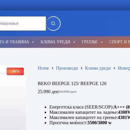
lts
ГА И УБАВИНА
КЛИМА УРЕДИ
ГРЕЕЊЕ
СПОРТ И 
Home
Производи
Клима уреди
Инвер
-26%
BEKO BEEPGE 125/ BEEPGE 126
25.990
ден
34.990
ден
Original
Current
price
price
was:
is:
Енергетска класа (SEER/SCOP):
A+++ (8.
34.990 ден.
25.990 ден.
Максимален капацитет на ладење:
4308
Максимален капацитет на греење:
4381
Просечна моќност:
3500/3800 w