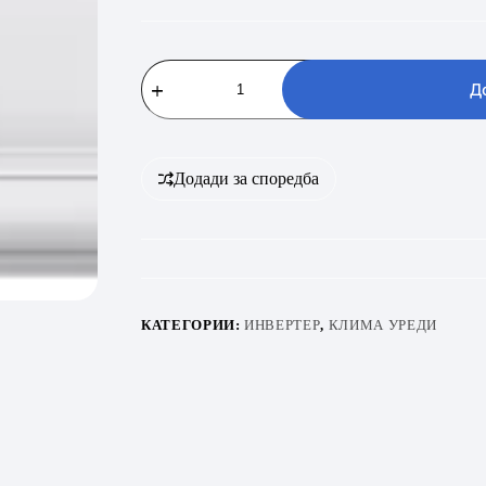
BEKO
BEEPGE
Д
125/
BEEPGE
126
количина
Додади за споредба
КАТЕГОРИИ:
ИНВЕРТЕР
,
КЛИМА УРЕДИ