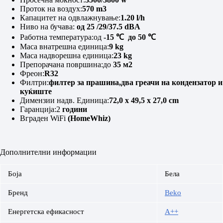
Проток на воздух:
570 m3
Капацитет на одвлажнување:
1.20 l/h
Ниво на бучава:
од 25 /29/37.5 dBA
Работна температура:од
-15 ℃ до 50 ℃
Маса внатрешна единица:
9 kg
Маса надворешна единица:
23 kg
Препорачана површина:до
35 м2
Фреон:
R32
Филтри:
филтер за прашина,два греачи на кондензатор и
куќиште
Димензии надв. Единица:
72,0 x 49,5 x 27,0 cm
Гаранција:2
години
Вграден WiFi
(HomeWhiz)
Дополнителни информации
Боја
Бела
Бренд
Beko
Енергетска ефикасност
A++