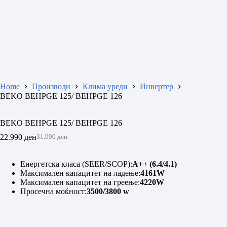
Home
Производи
Клима уреди
Инвертер
BEKO BEHPGE 125/ BEHPGE 126
BEKO BEHPGE 125/ BEHPGE 126
22.990
ден
31.990
ден
Original
Current
price
price
was:
is:
Енергетска класа (SEER/SCOP):
A++ (6.4/4.1)
31.990 ден.
22.990 ден.
Максимален капацитет на ладење:
4161W
Максимален капацитет на греење:
4220W
Просечна моќност:
3500/3800 w