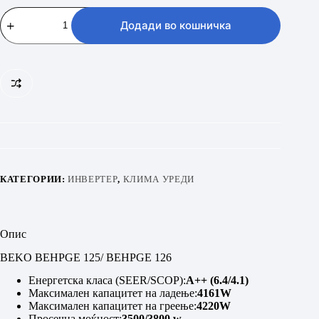
BEKO
BEHPGE
Додади во кошничка
125/
BEHPGE
126
количина
КАТЕГОРИИ:
ИНВЕРТЕР
,
КЛИМА УРЕДИ
Опис
BEKO BEHPGE 125/ BEHPGE 126
Енергетска класа (SEER/SCOP):
A++ (6.4/4.1)
Максимален капацитет на ладење:
4161W
Максимален капацитет на греење:
4220W
Просечна моќност:
3500/3800 w