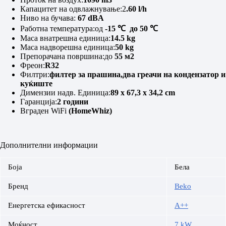
Капацитет на одвлажнување:2
.60 l/h
Ниво на бучава:
67 dBA
Работна температура:од
-15 ℃ до 50 ℃
Маса внатрешна единица:
14.5 kg
Маса надворешна единица:
50 kg
Препорачана површина:до
55 м2
Фреон:
R32
Филтри:
филтер за прашина,два греачи на кондензатор и
куќиште
Димензии надв. Единица:
89 x 67,3 x 34,2 cm
Гаранција:
2 години
Вграден WiFi
(HomeWhiz)
Дополнителни информации
Боја
Бела
Бренд
Beko
Енергетска ефикасност
A++
Моќност
7 kW