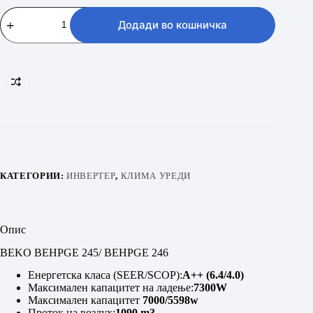
BEKO
BEHPGE
Додади во кошничка
245/
BEHPGE
246
количина
КАТЕГОРИИ:
ИНВЕРТЕР
,
КЛИМА УРЕДИ
Опис
BEKO BEHPGE 245/ BEHPGE 246
Енергетска класа (SEER/SCOP):
A++ (6.4/4.0)
Максимален капацитет на ладење:
7300W
Максимален капацитет
7000/5598w
Проток на воздух:
1090 m3