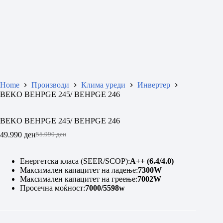
Home
Производи
Клима уреди
Инвертер
BEKO BEHPGE 245/ BEHPGE 246
BEKO BEHPGE 245/ BEHPGE 246
49.990
ден
55.990
ден
Original
Current
price
price
was:
is:
Енергетска класа (SEER/SCOP):
A++ (6.4/4.0)
55.990 ден.
49.990 ден.
Максимален капацитет на ладење:
7300W
Максимален капацитет на греење:
7002W
Просечна моќност:
7000/5598w