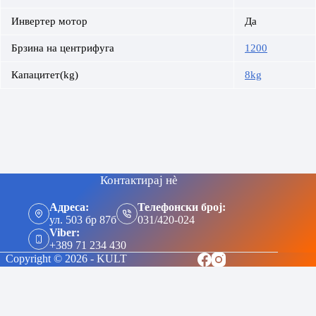
Инвертер мотор
Да
Брзина на центрифуга
1200
Капацитет(kg)
8kg
Контактирај нè
Адреса:
Телефонски број:
ул. 503 бр 87б
031/420-024
Viber:
+389 71 234 430
Copyright © 2026 - KULT