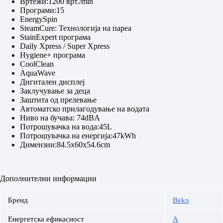
Вртежи:1200 врт./min
Програми:15
EnergySpin
SteamCure: Технологија на пареа
StainExpert програма
Daily Xpress / Super Xpress
Hygiene+ програма
CoolClean
AquaWave
Дигитален дисплеј
Заклучување за деца
Заштита од прелевање
Автоматско прилагодување на водата
Ниво на бучава: 74dBA
Потрошувачка на вода:45L
Потрошувачка на енергија:47kWh
Димензии:84.5x60x54.6cm
Дополнителни информации
Бренд
Beko
Енергетска ефикасност
A