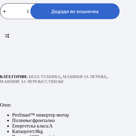
BEKO
BM3WFSU38213WA
Додади во кошничка
количина
КАТЕГОРИИ:
БЕЛА ТЕХНИКА
,
МАШИНИ ЗА ПЕРЕЊЕ
,
МАШИНИ ЗА ПЕРЕЊЕ/СУШЕЊЕ
Опис
ProSmart™ инвертер мотор
Полнење:фронтално
Енергетска класа:А
Капацитет:8kg