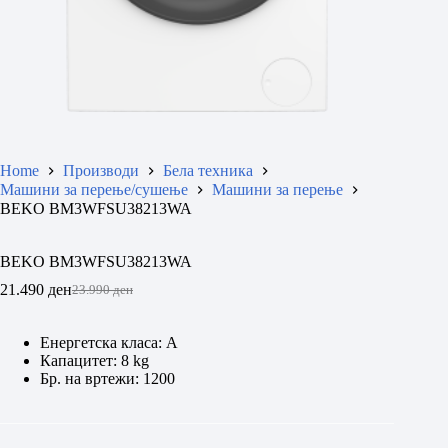
Home
Производи
Бела техника
Машини за перење/сушење
Машини за перење
BEKO BM3WFSU38213WA
BEKO BM3WFSU38213WA
21.490
ден
23.990
ден
Original
Current
price
price
was:
is:
Енергетска класа: А
23.990 ден.
21.490 ден.
Капацитет: 8 kg
Бр. на вртежи: 1200