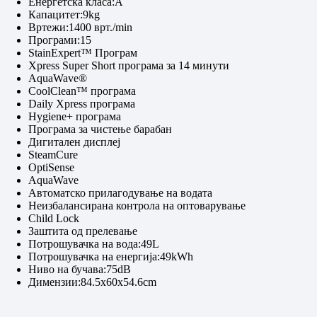
Енергетска класа:A
Капацитет:9kg
Вртежи:1400 врт./min
Програми:15
StainExpert™ Програм
Xpress Super Short програма за 14 минути
AquaWave®
CoolClean™ програма
Daily Xpress програма
Hygiene+ програма
Програма за чистење барабан
Дигитален дисплеј
SteamCure
OptiSense
AquaWave
Автоматско прилагодување на водата
Неизбалансирана контрола на оптоварување
Child Lock
Заштита од прелевање
Потрошувачка на вода:49L
Потрошувачка на енергија:49kWh
Ниво на бучава:75dB
Димензии:84.5x60x54.6cm