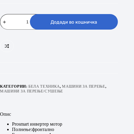
BEKO
BM3WFSU39413WPBB1
Додади во кошничка
количина
КАТЕГОРИИ:
БЕЛА ТЕХНИКА
,
МАШИНИ ЗА ПЕРЕЊЕ
,
МАШИНИ ЗА ПЕРЕЊЕ/СУШЕЊЕ
Опис
Prosmart инвертер мотор
Полнење:фронтално