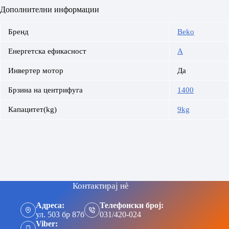
Дополнителни информации
Бренд
Beko
Енергетска ефикасност
A
Инвертер мотор
Да
Брзина на центрифуга
1400
Капацитет(kg)
9kg
Контактирај нè
Адреса:
Телефонски број:
ул. 503 бр 87б
031/420-024
Viber: