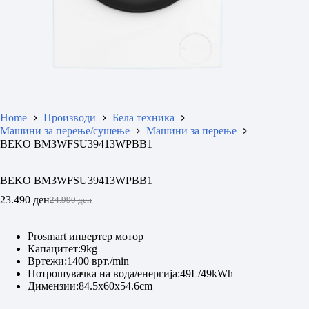
Home
Производи
Бела техника
Машини за перење/сушење
Машини за перење
BEKO BM3WFSU39413WPBB1
BEKO BM3WFSU39413WPBB1
23.490
ден
24.990
ден
Original
Current
price
price
was:
is:
Prosmart инвертер мотор
24.990 ден.
23.490 ден.
Капацитет:9kg
Вртежи:1400 врт./min
Потрошувачка на вода/енергија:49L/49kWh
Димензии:84.5x60x54.6cm