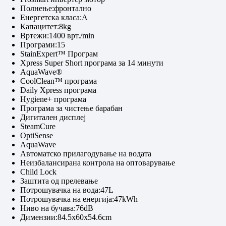
Полнење:фронтално
Енергетска класа:A
Капацитет:8kg
Вртежи:1400 врт./min
Програми:15
StainExpert™ Програм
Xpress Super Short програма за 14 минути
AquaWave®
CoolClean™ програма
Daily Xpress програма
Hygiene+ програма
Програма за чистење барабан
Дигитален дисплеј
SteamCure
OptiSense
AquaWave
Автоматско прилагодување на водата
Неизбалансирана контрола на оптоварување
Child Lock
Заштита од прелевање
Потрошувачка на вода:47L
Потрошувачка на енергија:47kWh
Ниво на бучава:76dB
Димензии:84.5x60x54.6cm