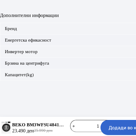
Дополнителни информации
Бренд
Енергетска ефикасност
Инвертер мотор
Брзина на центрифуга
Капацитет(kg)
BEKO
BEKO BM3WFSU48415WBRO
Контактирај нè
Додади во 
BM3WFSU48415WBRO
23.490
ден
25.990
ден
количина
Original
Current
Copyright © 2026 - KULT