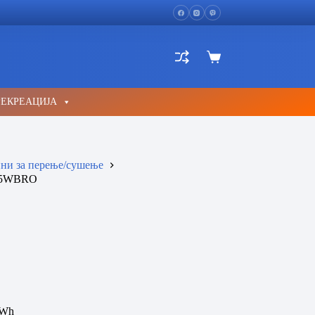
Shopping
cart
РЕКРЕАЦИЈА
и за перење/сушење
15WBRO
kWh