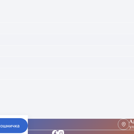
Ад
кошничка
ул