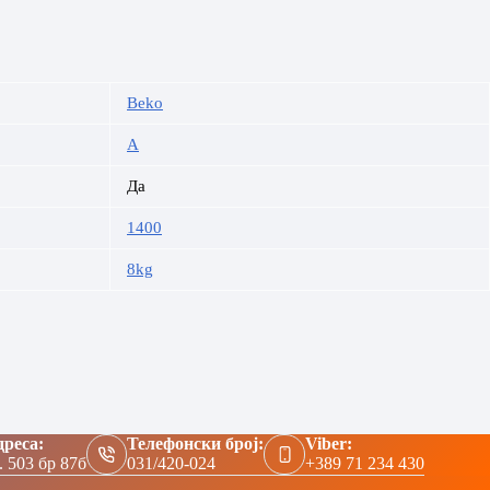
Beko
A
Да
1400
8kg
реса:
Телефонски број:
Viber:
. 503 бр 87б
031/420-024
+389 71 234 430