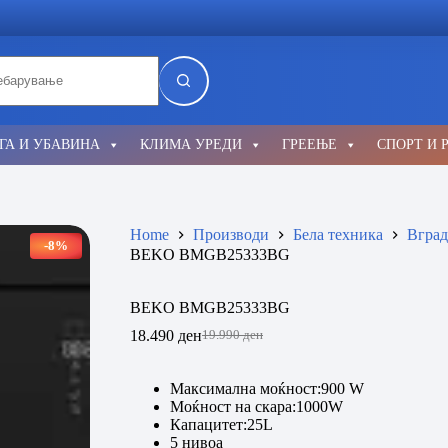
lts
ГА И УБАВИНА
КЛИМА УРЕДИ
ГРЕЕЊЕ
СПОРТ И 
Home
Производи
Бела техника
Вград
-8%
BEKO BMGB25333BG
BEKO BMGB25333BG
18.490
ден
19.990
ден
Original
Current
price
price
was:
is:
Максимална моќност:900 W
19.990 ден.
18.490 ден.
Моќност на скара:1000W
Капацитет:25L
5 нивоа