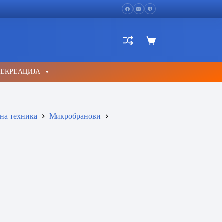
Shopping
cart
РЕКРЕАЦИЈА
на техника
Микробранови