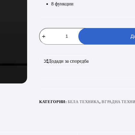
8 функции
BEKO
BMGB25333BG
Д
количина
Додади за споредба
КАТЕГОРИИ:
БЕЛА ТЕХНИКА
,
ВГРАДНА ТЕХН