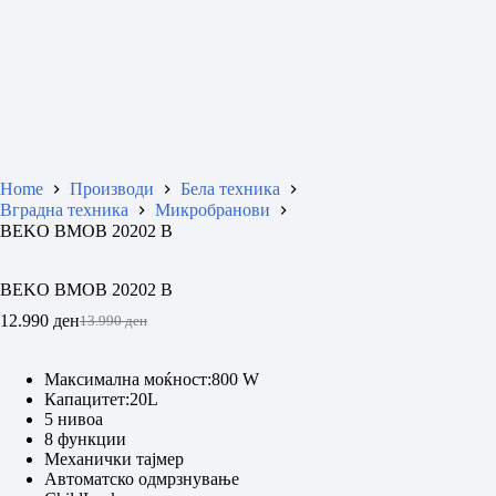
Home
Производи
Бела техника
Вградна техника
Микробранови
BEKO BMOB 20202 B
BEKO BMOB 20202 B
12.990
ден
13.990
ден
Original
Current
price
price
was:
is:
Максимална моќност:800 W
13.990 ден.
12.990 ден.
Капацитет:20L
5 нивоа
8 функции
Механички тајмер
Автоматско одмрзнување