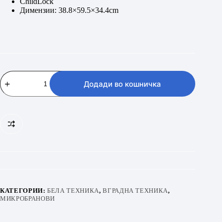
ChildLock
Димензии: 38.8×59.5×34.4cm
BEKO
BMOB
Додади во кошничка
20202
B
количина
КАТЕГОРИИ:
БЕЛА ТЕХНИКА
,
ВГРАДНА ТЕХНИКА
,
МИКРОБРАНОВИ