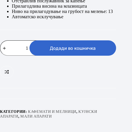
Отстранлив послужавник за капење
Прилагодлива висина на млазницата
Ниво на прилагодување на грубост на мелење: 13
Автоматско исклучување
BEKO
CEG
Додади во кошничка
7302
B
количина
КАТЕГОРИИ:
КАФЕМАТИ И МЕЛНИЦИ
,
КУЈНСКИ
АПАРАТИ
,
МАЛИ АПАРАТИ