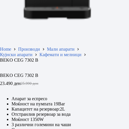
Home
Производи
Мали апарати
Кујнски апарати
Кафемати и мелници
BEKO CEG 7302 B
BEKO CEG 7302 B
23.490
ден
25.990
ден
Original
Current
price
price
was:
is:
Апарат за еспресо
25.990 ден.
23.490 ден.
Моќност на пумпата 19Bar
Капацитет на резервоар:2L
Отстранлив резервоар за вода
Моќност 1350W
3 различни големини на чаши