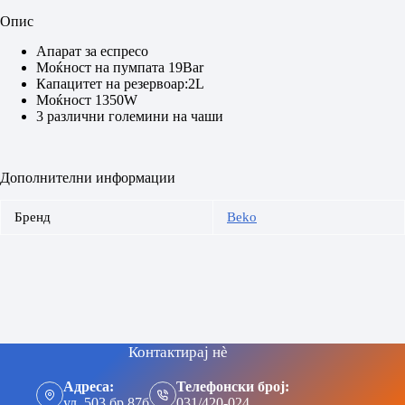
Опис
Апарат за еспресо
Моќност на пумпата 19Bar
Капацитет на резервоар:2L
Моќност 1350W
3 различни големини на чаши
Дополнителни информации
Бренд
Beko
Контактирај нè
Адреса:
Телефонски број:
ул. 503 бр 87б
031/420-024