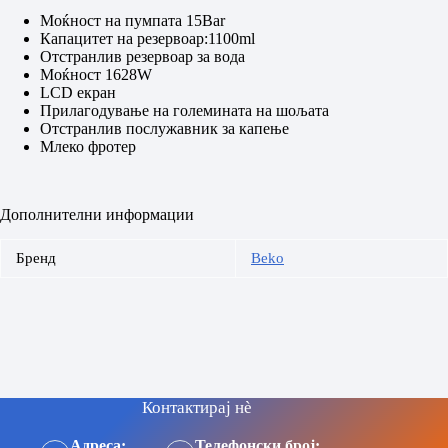
Моќност на пумпата 15Bar
Капацитет на резервоар:1100ml
Отстранлив резервоар за вода
Моќност 1628W
LCD екран
Прилагодување на големината на шољата
Отстранлив послужавник за капење
Млеко фротер
Дополнителни информации
Бренд
Beko
Контактирај нè
Адреса:
Телефонски број: