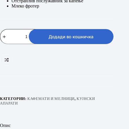
Отстранлив послужавник за капење
Млеко фротер
BEKO
CEP
Додади во кошничка
5302
B
количина
КАТЕГОРИИ:
КАФЕМАТИ И МЕЛНИЦИ
,
КУЈНСКИ
АПАРАТИ
Опис