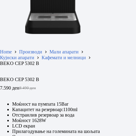
Home
Производи
Мали апарати
Кујнски апарати
Кафемати и мелници
BEKO CEP 5302 B
BEKO CEP 5302 B
7.590
ден
8.490
ден
Original
Current
price
price
was:
is:
Моќност на пумпата 15Bar
8.490 ден.
7.590 ден.
Капацитет на резервоар:1100ml
Отстранлив резервоар за вода
Моќност 1628W
LCD екран
Прилагодување на големината на шољата