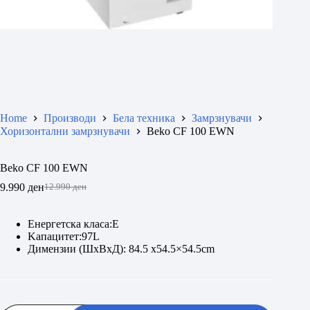
Home
Производи
Бела техника
Замрзнувачи
Хоризонтални замрзнувачи
Beko CF 100 EWN
Beko CF 100 EWN
9.990
ден
12.990
ден
Original
Current
price
price
was:
is:
Енергетска класа:Е
12.990 ден.
9.990 ден.
Kапацитет:97L
Димензии (ШxВxД): 84.5 x54.5×54.5cm
Beko