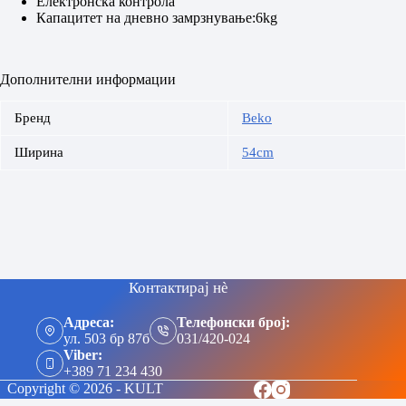
Електронска контрола
Капацитет на дневно замрзнување:6kg
Дополнителни информации
Бренд
Beko
Ширина
54cm
Контактирај нè
Адреса:
Телефонски број:
ул. 503 бр 87б
031/420-024
Viber:
+389 71 234 430
Copyright © 2026 - KULT