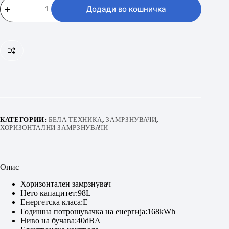
CF
Додади во кошничка
100
EWN
количина
КАТЕГОРИИ:
БЕЛА ТЕХНИКА
,
ЗАМРЗНУВАЧИ
,
ХОРИЗОНТАЛНИ ЗАМРЗНУВАЧИ
Опис
Хоризонтален замрзнувач
Нето капацитет:98L
Енергетска класа:Е
Годишна потрошувачка на енергија:168kWh
Ниво на бучава:40dBA