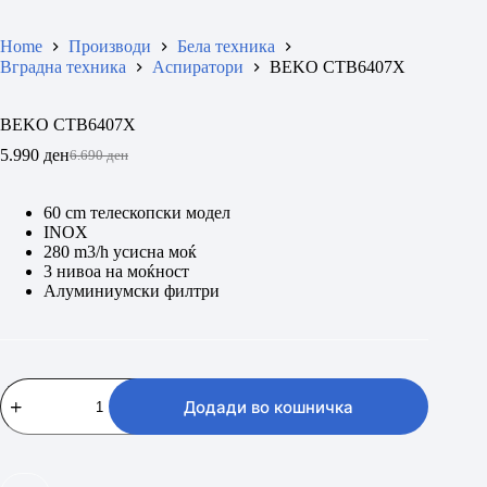
Home
Производи
Бела техника
Вградна техника
Аспиратори
BEKO CTB6407X
BEKO CTB6407X
5.990
ден
6.690
ден
Original
Current
price
price
was:
is:
60 cm телескопски модел
6.690 ден.
5.990 ден.
INOX
280 m3/h усисна моќ
3 нивоа на моќност
Алуминиумски филтри
BEKO
CTB6407X
Додади во кошничка
количина