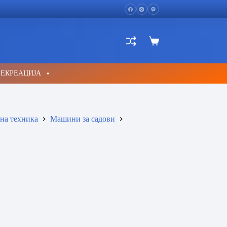
Shopping
cart
РЕКРЕАЦИЈА
на техника
Машини за садови