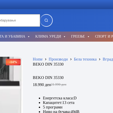
lts
ГА И УБАВИНА
КЛИМА УРЕДИ
ГРЕЕЊЕ
СПОРТ И 
Home
Производи
Бела техника
Вград
-14%
BEKO DIN 35330
BEKO DIN 35330
18.990
ден
21.990
ден
Original
Current
price
price
was:
is:
Енергетска класа:D
21.990 ден.
18.990 ден.
Капацитет:13 сета
5 програми
Ниво на бучава:49dB