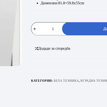
Димензии:81.8×59.8x55cm
BEKO
DIN
Д
35330
количина
Додади за споредба
КАТЕГОРИИ:
БЕЛА ТЕХНИКА
,
ВГРАДНА ТЕХН