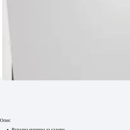
Опис
Вградна машина за садови