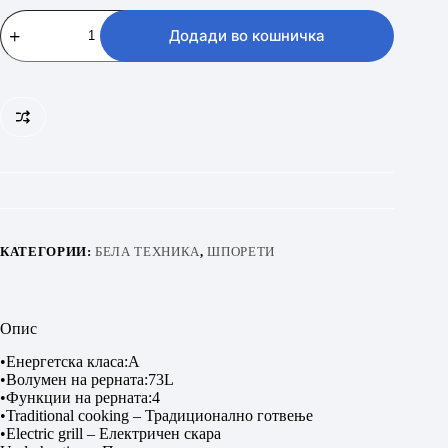
BEKO
FBS
Додади во кошничка
66001
WD
количина
КАТЕГОРИИ:
БЕЛА ТЕХНИКА
,
ШПОРЕТИ
Опис
•Енергетска класа:А
•Волумен на рерната:73L
•Функции на рерната:4
•Traditional cooking – Традиционално готвење
•Electric grill – Електричен скара