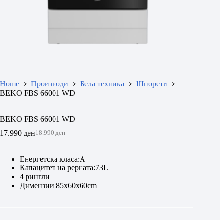
Home
Производи
Бела техника
Шпорети
BEKO FBS 66001 WD
BEKO FBS 66001 WD
17.990
ден
18.990
ден
Original
Current
price
price
was:
is:
Eнергетска класа:A
18.990 ден.
17.990 ден.
Капацитет на рерната:73L
4 рингли
Димензии:85х60х60cm