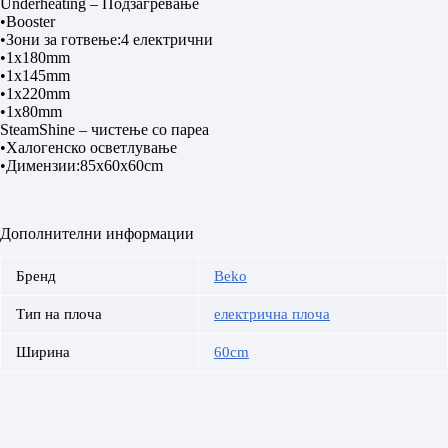
Underheating – Подзагревање
•Booster
•Зони за готвење:4 електрични
•1x180mm
•1x145mm
•1x220mm
•1x80mm
SteamShine – чистење со пареа
•Халогенско осветлување
•Димензии:85x60x60cm
Дополнителни информации
Бренд
Beko
Тип на плоча
електрична плоча
Ширина
60cm