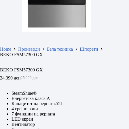
Home
Производи
Бела техника
Шпорети
BEKO FSM57300 GX
BEKO FSM57300 GX
24.390
ден
25.990
ден
Original
Current
price
price
was:
is:
SteamShine®
25.990 ден.
24.390 ден.
Eнергетска класа:A
Капацитет на рерната:55L
4 грејни зони
7 функции на рерната
LED екран
Вентилатор