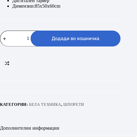
Дигитален тајмер
Димензии:85х50х60cm
BEKO
FSM57300
Додади во кошничка
GX
количина
КАТЕГОРИИ:
БЕЛА ТЕХНИКА
,
ШПОРЕТИ
Дополнителни информации