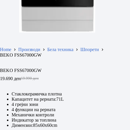
Home
Производи
Бела техника
Шпорети
BEKO FSS67000GW
BEKO FSS67000GW
19.690
ден
19.990
ден
Original
Current
price
price
was:
is:
Стаклокерамичка плотна
19.990 ден.
19.690 ден.
Капацитет на рерната:71L
4 грејни зони
4 функции на рерната
Механички контроли
Индикатор за топлина
Димензии:85х60х60cm