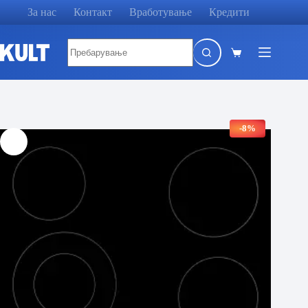
Skip
За нас
Контакт
Вработување
Кредити
to
content
No
results
Shopping
cart
-8%