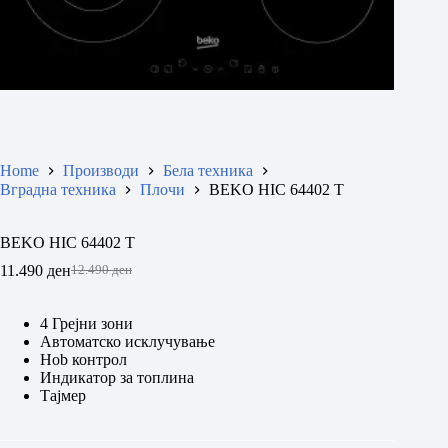
Home
Производи
Бела техника
Вградна техника
Плочи
BEKO HIC 64402 T
BEKO HIC 64402 T
11.490
ден
12.490
ден
Original
Current
price
price
was:
is:
4 Грејни зони
12.490 ден.
11.490 ден.
Автоматско исклучување
Hob контрол
Индикатор за топлина
Tајмер