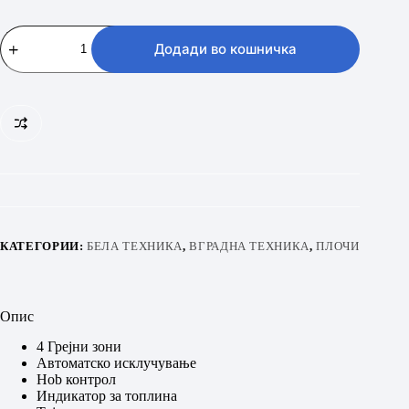
BEKO
HIC
Додади во кошничка
64402
T
количина
КАТЕГОРИИ:
БЕЛА ТЕХНИКА
,
ВГРАДНА ТЕХНИКА
,
ПЛОЧИ
Опис
4 Грејни зони
Автоматско исклучување
Hob контрол
Индикатор за топлина