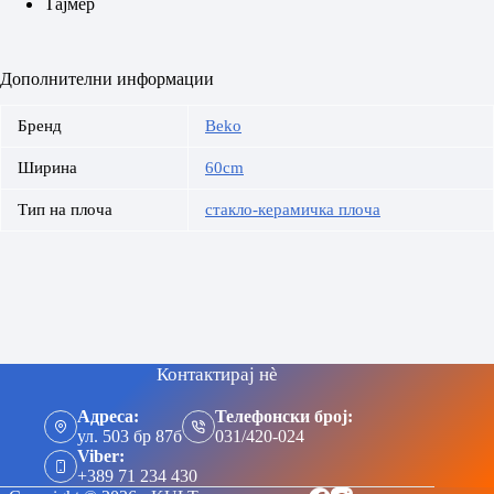
Tајмер
Дополнителни информации
Бренд
Beko
Ширина
60cm
Тип на плоча
стакло-керамичка плоча
Контактирај нè
Адреса:
Телефонски број:
ул. 503 бр 87б
031/420-024
Viber:
+389 71 234 430