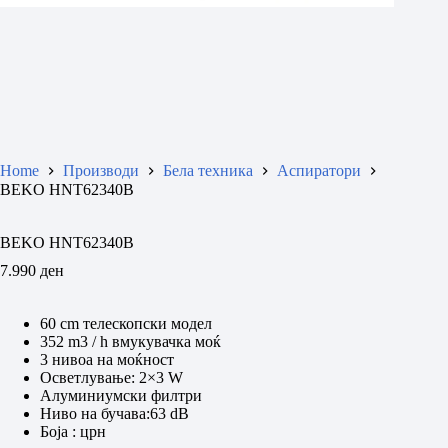
Home
Производи
Бела техника
Аспиратори
BEKO HNT62340B
BEKO HNT62340B
7.990
ден
60 cm телескопски модел
352 m3 / h вмукувачка моќ
3 нивоа на моќност
Осветлување: 2×3 W
Алуминиумски филтри
Ниво на бучава:63 dB
Боја : црн