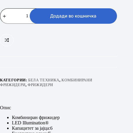
BEKO
RDSO
Додади во кошничка
206
K40SN
количина
КАТЕГОРИИ:
БЕЛА ТЕХНИКА
,
КОМБИНИРАНИ
ФРИЖИДЕРИ
,
ФРИЖИДЕРИ
Опис
Комбиниран фрижидер
LED Illumination®
Капацитет за јајца:6