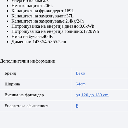
Енергетска класа:E
Нето капацитет:206L
Капацитет на фрижидерот:169L
Капацитет на замрзнувачот:37L
Капацитет на замрзнување:2.4kg/24h
Потрошувачка на енергија дневно:0.6kWh
Потрошувачка на енергија годишно:172kWh
Ниво на бучава:40dB
Димензии:143×54.5×55.5cm
Дополнителни информации
Бренд
Beko
Ширина
54cm
Висина на фрижидер
од 120 до 180 cm
Енергетска ефикасност
E