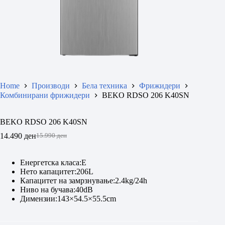
Home
Производи
Бела техника
Фрижидери
Комбинирани фрижидери
BEKO RDSO 206 K40SN
BEKO RDSO 206 K40SN
14.490
ден
15.990
ден
Original
Current
price
price
was:
is:
Енергетска класа:E
15.990 ден.
14.490 ден.
Нето капацитет:206L
Капацитет на замрзнување:2.4kg/24h
Ниво на бучава:40dB
Димензии:143×54.5×55.5cm