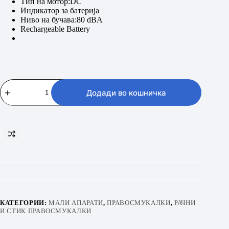
Тип на мотор:DC
Индикатор за батерија
Ниво на бучава:80 dBA
Rechargeable Battery
BEKO
VRT
Додади во кошничка
50121
VR
количина
КАТЕГОРИИ:
МАЛИ АПАРАТИ
,
ПРАВОСМУКАЛКИ
,
РАЧНИ
И СТИК ПРАВОСМУКАЛКИ