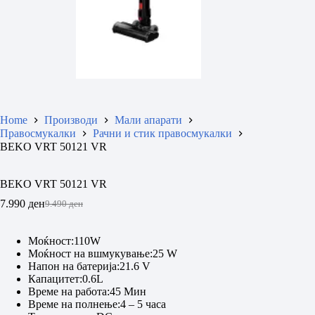
Home
Производи
Мали апарати
Правосмукалки
Рачни и стик правосмукалки
BEKO VRT 50121 VR
BEKO VRT 50121 VR
7.990
ден
9.490
ден
Original
Current
price
price
was:
is:
Моќност:110W
9.490 ден.
7.990 ден.
Моќност на вшмукување:25 W
Напон на батерија:21.6 V
Капацитет:0.6L
Време на работа:45 Мин
Време на полнење:4 – 5 часа